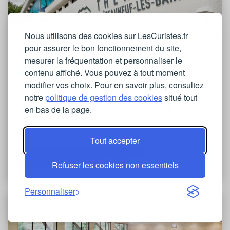
Nous utilisons des cookies sur LesCuristes.fr
Orientations traitées
pour assurer le bon fonctionnement du site,
Lire les avis
mesurer la fréquentation et personnaliser le
Auvergne
contenu affiché. Vous pouvez à tout moment
modifier vos choix. Pour en savoir plus, consultez
notre
politique de gestion des cookies
situé tout
en bas de la page.
Voir les locations
Voir les questions
Tout accepter
Plus d'informations
Refuser les cookies non essentiels
Personnaliser
Station thermale de Barbotan-les-Thermes