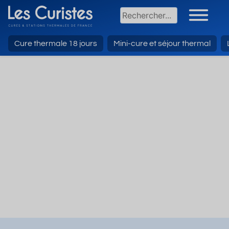
Cure thermale 18 jours
Mini-cure et séjour thermal