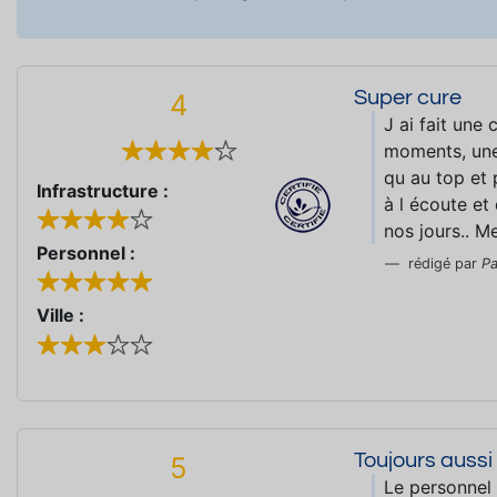
Super cure
4
J ai fait une
moments, une
qu au top et 
Infrastructure :
à l écoute et
nos jours.. Me
Personnel :
rédigé par
Pa
Ville :
Toujours auss
5
Le personnel 