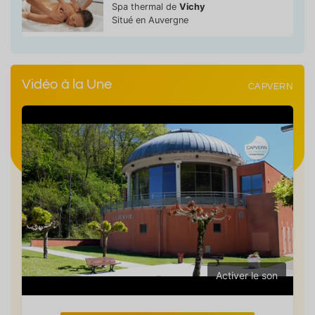
Spa thermal de
Vichy
Situé en Auvergne
Vidéo à la Une
CAPVERN
Activer le son