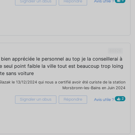
0
Signaler un abus
Répondre
Avis utile ?
66926
i bien appréciée le personnel au top je la conseillerai à
e seul point faible la ville tout est beaucoup trop loing
ste sans voiture
Slazak
le 13/12/2024 qui nous a certifié avoir été curiste de la station
Morsbronn-les-Bains en Juin 2024
2
Signaler un abus
Répondre
Avis utile ?