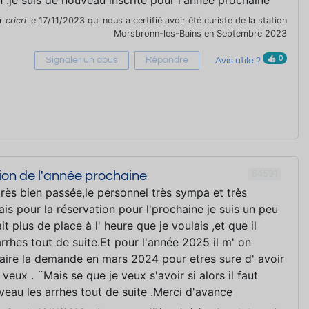
on .je suis de nouveau inscrite pour l'année prochaine
ar
cricri
le 17/11/2023 qui nous a certifié avoir été curiste de la station
Morsbronn-les-Bains en Septembre 2023
0
Signaler un abus
Répondre
Avis utile ?
64591
tion de l'année prochaine
 très bien passée,le personnel très sympa et très
ais pour la réservation pour l'prochaine je suis un peu
ait plus de place à l' heure que je voulais ,et que il
 arrhes tout de suite.Et pour l'année 2025 il m' on
faire la demande en mars 2024 pour etres sure d' avoir
 veux . ¨Mais se que je veux s'avoir si alors il faut
eau les arrhes tout de suite .Merci d'avance