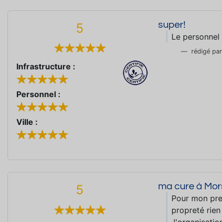
super!
5
Le personnel 
rédigé pa
Infrastructure :
Personnel :
Ville :
ma cure à Mor
5
Pour mon prem
propreté rien 