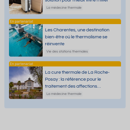
solution pour mieux vivre l’hiver
La médecine thermale
Les Charentes, une destination
bien-être où le thermalisme se
réinvente
Vie des stations thermales
La cure thermale de La Roche-
Posay : la référence pour le
traitement des affections
dermatologiques
La médecine thermale