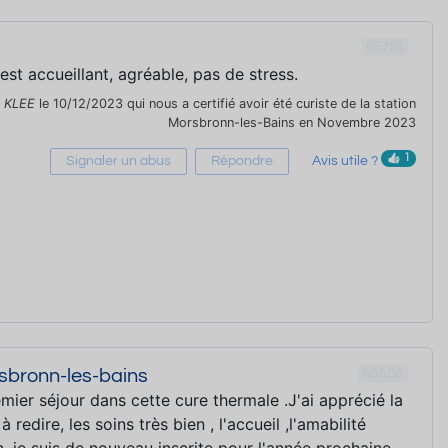
65751
est accueillant, agréable, pas de stress.
r
KLEE
le 10/12/2023 qui nous a certifié avoir été curiste de la station
Morsbronn-les-Bains en Novembre 2023
1
Signaler un abus
Répondre
Avis utile ?
65506
sbronn-les-bains
ier séjour dans cette cure thermale .J'ai apprécié la
à redire, les soins très bien , l'accueil ,l'amabilité