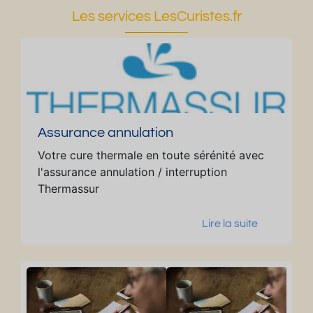
a
u
Les services LesCuristes.fr
bl
e
is
d
s
é
e
g
m
a
e
g
n
é
Assurance annulation
t
e
Votre cure thermale en toute sérénité avec
d
l'assurance annulation / interruption
e
Thermassur
C
u
Lire la suite
r
e
T
h
e