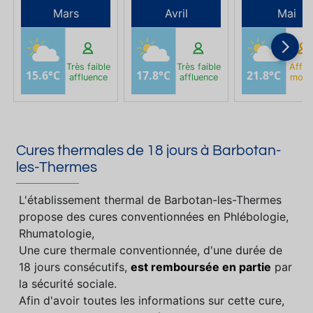
Mars
Avril
Mai
Très faible
Très faible
Afflu
15.6°C
17.8°C
21.8°C
affluence
affluence
moye
Cures thermales de 18 jours à Barbotan-
les-Thermes
L'établissement thermal de Barbotan-les-Thermes
propose des cures conventionnées en Phlébologie,
Rhumatologie,
Une cure thermale conventionnée, d'une durée de
18 jours consécutifs,
est remboursée en partie
par
la sécurité sociale.
Afin d'avoir toutes les informations sur cette cure,