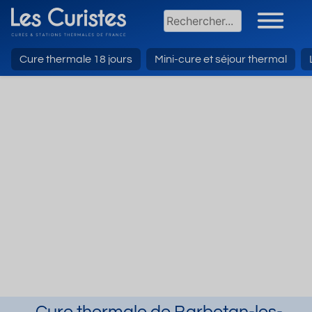
Cure thermale 18 jours
Mini-cure et séjour thermal