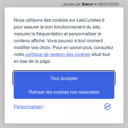
- posée par
Baleur
le 08/02/2025
3
Question utile ?
Nous utilisons des cookies sur LesCuristes.fr
0
pour assurer le bon fonctionnement du site,
Répondre
mesurer la fréquentation et personnaliser le
contenu affiché. Vous pouvez à tout moment
modifier vos choix. Pour en savoir plus, consultez
notre
politique de gestion des cookies
situé tout
en bas de la page.
Les cataplasmes lors de la cure thermale de
Tout accepter
Barbotan
- posée par
Tortue 68
le 06/01/2025
Refuser les cookies non essentiels
1
Question utile ?
1
Personnaliser
Répondre