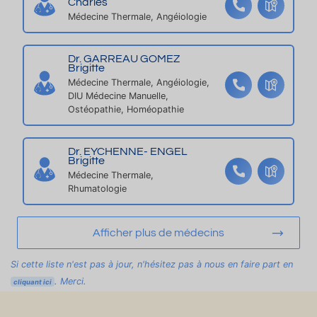
Charles
e
o
I,
e
Médecine Thermale, Angéiologie
s
n
P
s
n
A
e
R
Dr. GARREAU GOMEZ
Brigitte
c
K
Médecine Thermale, Angéiologie,
t
I
DIU Médecine Manuelle,
é
N
Ostéopathie, Homéopathie
e.
G
..
,
Dr. EYCHENNE- ENGEL
-
B
Brigitte
4
al
Médecine Thermale,
Rhumatologie
0
c
0
o
m
n
Afficher plus de médecins
d
S
e
U
Si cette liste n'est pas à jour, n'hésitez pas à nous en faire part en
l'
D
. Merci.
cliquant ici
é
,
t
V