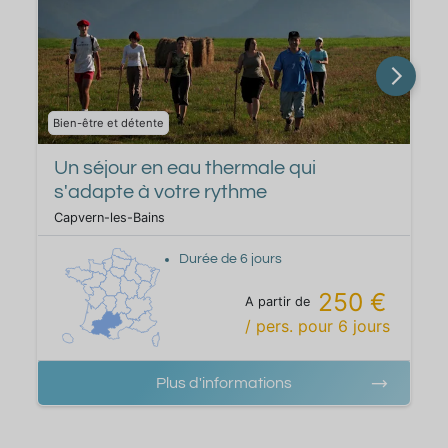
Bien-être et détente
Un séjour en eau thermale qui
s'adapte à votre rythme
Capvern-les-Bains
Durée de
6
jours
250 €
A partir de
/ pers.
pour
6
jours
Plus d'informations