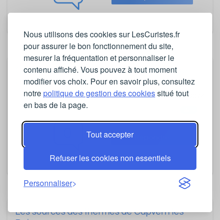
Nous utilisons des cookies sur LesCuristes.fr
pour assurer le bon fonctionnement du site,
mesurer la fréquentation et personnaliser le
contenu affiché. Vous pouvez à tout moment
Ou stationner a proximité des thermes de
modifier vos choix. Pour en savoir plus, consultez
Capvern les Bains en camping car ?
notre
politique de gestion des cookies
situé tout
- posée par
ragon
le 06/03/2024
en bas de la page.
8
Question utile ?
0
Tout accepter
Répondre
Refuser les cookies non essentiels
Personnaliser
Les sources des thermes de Capvern les