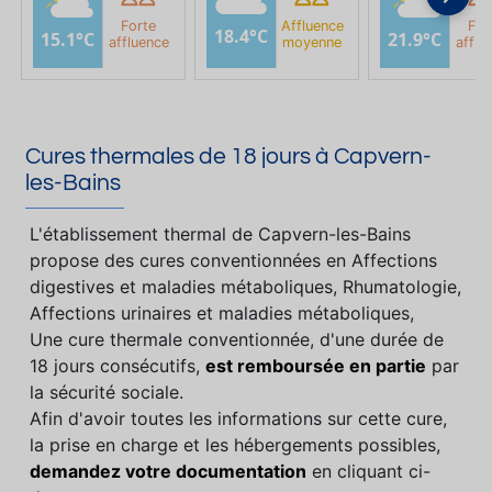
Forte
Affluence
For
18.4°C
15.1°C
21.9°C
affluence
moyenne
afflu
Cures thermales de 18 jours à Capvern-
les-Bains
L'établissement thermal de Capvern-les-Bains
propose des cures conventionnées en Affections
digestives et maladies métaboliques, Rhumatologie,
Affections urinaires et maladies métaboliques,
Une cure thermale conventionnée, d'une durée de
18 jours consécutifs,
est remboursée en partie
par
la sécurité sociale.
Afin d'avoir toutes les informations sur cette cure,
la prise en charge et les hébergements possibles,
demandez votre documentation
en cliquant ci-