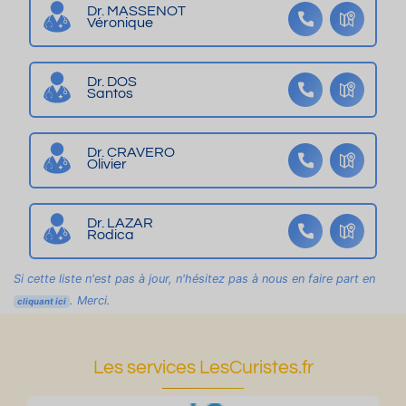
or
1
h
v
g
Dr. MASSENOT
Véronique
t,
a
e
é
n
g
v
r
2
èr
a
e
m
0
e
Dr. DOS
Santos
r
c
e
2
s
a
b
s
3
d
g
al
-
e
Dr. CRAVERO
e
c
Bi
Olivier
o
g
n
or
Dr. LAZAR
re
Rodica
Si cette liste n'est pas à jour, n'hésitez pas à nous en faire part en
. Merci.
cliquant ici
Les services LesCuristes.fr