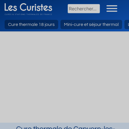
Cure thermale 18 jours
Mini-cure et séjour thermal