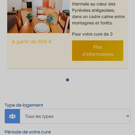
thermale au cœur des
Pyrénées ariégeoises,
dans un cadre calme entre
montagnes et forêts.
Pour votre cure de 3
semaines, profitez de
A partir de 609 €
studios et appartements
Plus
jusqu’à 6 personnes, avec
d'informations
cuisine équipée
,
télévision, salle de bain
avec baignoire et balcon
ou terrasse.
Draps et serviettes inclus
.
Ménage de fin de séjour
inclus hors coin cuisine.
Type de logement
Parking extérieur gratuit
sur place.
En saison, vous pourrez
Période de votre cure
également profiter de la