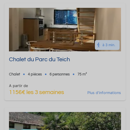
à 3 min.
Chalet du Parc du Teich
Chalet
4 pièces
6 personnes
75 m²
A partir de
1156€ les 3 semaines
Plus d'informations