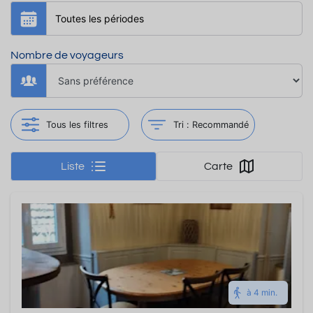
piscine extérieure
ouverte de juin à
septembre
. Les Bains du
Couloubret, les
Nombre de voyageurs
commerces et les balades
en montagne complètent
agréablement votre séjour.
Tous les filtres
Tri :
Recommandé
Liste
Carte
à 4 min.