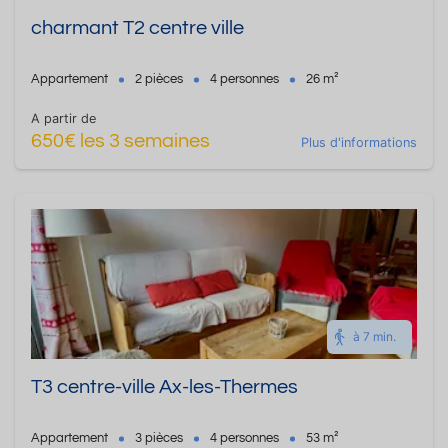
charmant T2 centre ville
Appartement
2 pièces
4 personnes
26 m²
A partir de
650€ les 3 semaines
Plus d'informations
à 7 min.
T3 centre-ville Ax-les-Thermes
Appartement
3 pièces
4 personnes
53 m²