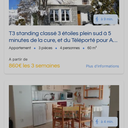
à 9 min.
T3 standing classé 3 étoiles plein sud à 5
minutes de la cure, et du Téléporté pour Ax
3 Domaines, maximum 4 personnes
Appartement
3 pièces
4 personnes
60 m²
A partir de
860€ les 3 semaines
Plus d'informations
à 4 min.