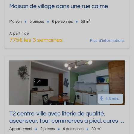
Maison de village dans une rue calme
Maison
5 pièces
6 personnes
58 m²
A partir de
775€ les 3 semaines
Plus d'informations
à 3 min.
T2 centre-ville avec literie de qualité,
ascenseur, tout commerces à pied, cures à
200m
Appartement
2 pièces
4 personnes
30 m²