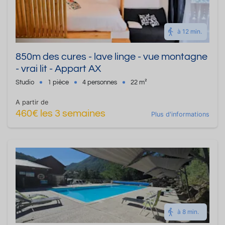
à 12 min.
850m des cures - lave linge - vue montagne
- vrai lit - Appart AX
Studio
1 pièce
4 personnes
22 m²
A partir de
460€ les 3 semaines
Plus d'informations
à 8 min.