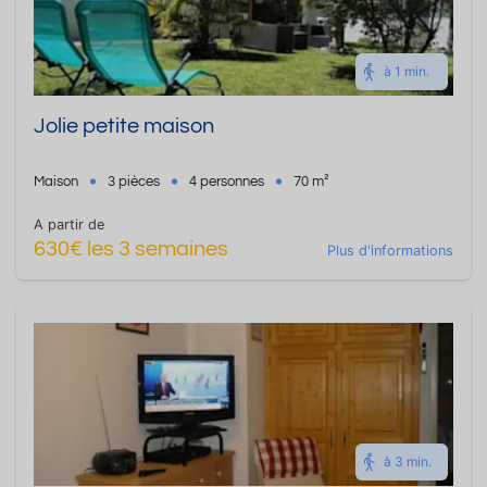
à 1 min.
Jolie petite maison
Maison
3 pièces
4 personnes
70 m²
A partir de
630€ les 3 semaines
Plus d'informations
à 3 min.