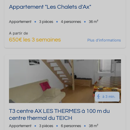
Appartement "Les Chalets d'Ax"
Appartement
3 pièces
4 personnes
36 m²
A partir de
650€ les 3 semaines
Plus d'informations
à 3 min.
T3 centre AX LES THERMES à 100 m du
centre thermal du TEICH
Appartement
3 pièces
6 personnes
38 m²