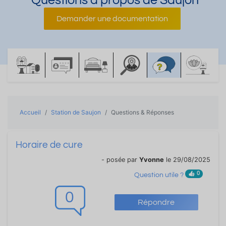
Questions à propos de Saujon
Demander une documentation
Accueil
Station de Saujon
Questions & Réponses
Horaire de cure
- posée par
Yvonne
le 29/08/2025
0
Question utile ?
0
Répondre