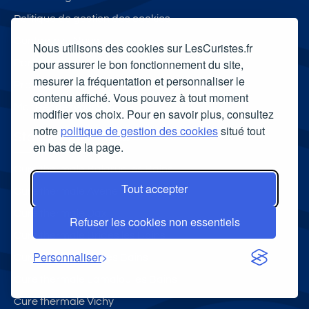
Politique de gestion des cookies
Contactez - Nous
Nous utilisons des cookies sur LesCuristes.fr
pour assurer le bon fonctionnement du site,
Partenaires
mesurer la fréquentation et personnaliser le
Proposer une location
contenu affiché. Vous pouvez à tout moment
MonRendezVousVeto
modifier vos choix. Pour en savoir plus, consultez
notre
politique de gestion des cookies
situé tout
Stations thermales
en bas de la page.
Cure thermale Balaruc les Bains
Tout accepter
Cure thermale Avène les Bains
Cure thermale Dax
Refuser les cookies non essentiels
Cure thermale Brides les Bains
Personnaliser
Cure thermale Aix les Bains
Cure thermale Lamalou les Bains
Cure thermale Vichy