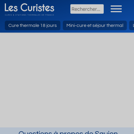
Cure thermale 18 jours
Mini-cure et séjour thermal