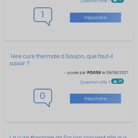
Question utile ?
1
Répondre
1ère cure thermale à Saujon, que faut-il
savoir ?
- posée par
POG59
le 09/08/2021
29
Question utile ?
0
Répondre
La cure thermale de Saujon convient elle aux