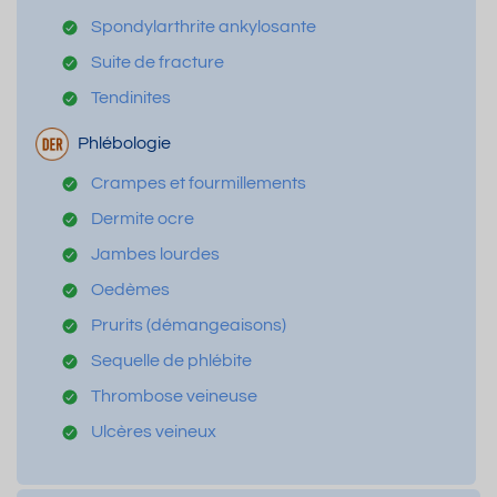
Spondylarthrite ankylosante
Suite de fracture
Tendinites
Phlébologie
Crampes et fourmillements
Dermite ocre
Jambes lourdes
Oedèmes
Prurits (démangeaisons)
Sequelle de phlébite
Thrombose veineuse
Ulcères veineux