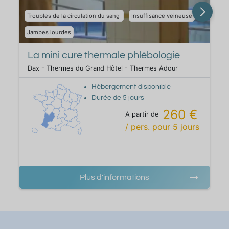
Troubles de la circulation du sang
Insuffisance veineuse
Jambes lourdes
s
La mini cure thermale phlébologie
Dax - Thermes du Grand Hôtel - Thermes Adour
Hébergement disponible
Durée de
5
jours
260 €
A partir de
/ pers.
pour
5
jours
Plus d'informations