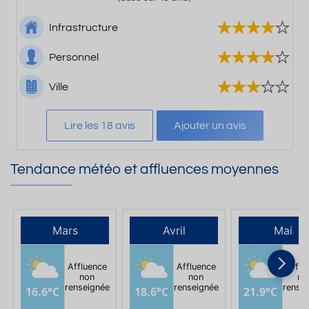
Infrastructure
Personnel
Ville
Lire les 18 avis
Ajouter un avis
Tendance météo et affluences moyennes
Mars
Avril
Mai
Affluence
Affluence
Afflu
non
non
no
renseignée
renseignée
rense
16.6°C
18.6°C
21.9°C