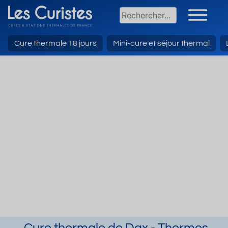
Cure thermale 18 jours
Mini-cure et séjour thermal