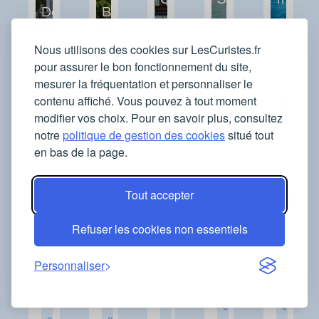
Dax
Bains
Nous utilisons des cookies sur LesCuristes.fr
Orientations
Orientations
Orient
pour assurer le bon fonctionnement du site,
Orientations
Orientations
traitées
traitées
traité
mesurer la fréquentation et personnaliser le
traitées
traitées
contenu affiché. Vous pouvez à tout moment
modifier vos choix. Pour en savoir plus, consultez
Voir
Voir
Voir
notre
politique de gestion des cookies
situé tout
les
Voir
Voir
les
les
en bas de la page.
avis
les
les
avis
avis
avis
avis
Tout accepter
V
V
V
Refuser les cookies non essentiels
V
V
o
o
o
o
o
i
i
i
Personnaliser
i
i
r
r
r
r
r
l
l
l
l
l
e
e
e