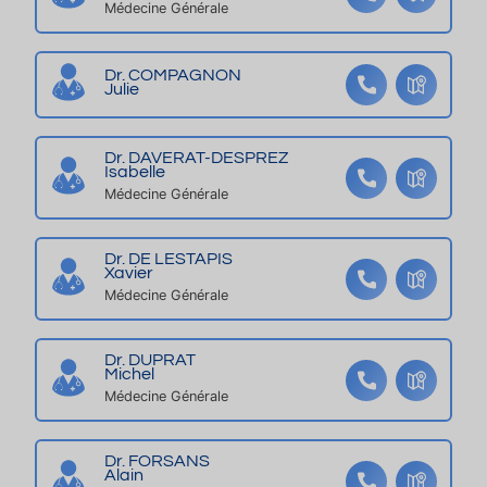
Médecine Générale
e
a
a
ss
s
x
n
é
s
1*
Dr. COMPAGNON
Julie
a
ni
m
Dr. DAVERAT-DESPREZ
Isabelle
a
Médecine Générale
u
x,
2
Dr. DE LESTAPIS
Xavier
p
Médecine Générale
er
s.,
Dr. DUPRAT
c
Michel
e
Médecine Générale
nt
re
Dr. FORSANS
vil
Alain