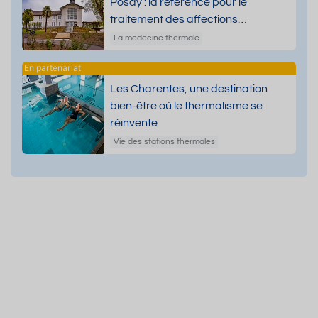
Posay : la référence pour le
traitement des affections
dermatologiques
La médecine thermale
Les Charentes, une destination
bien-être où le thermalisme se
réinvente
Vie des stations thermales