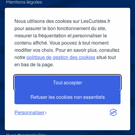
Mentions légales
Conditions Générales d'Utilisation
Nous utilisons des cookies sur LesCuristes.fr
Conditions Générales de vente de la partie hébergement
pour assurer le bon fonctionnement du site,
Politique de confidentialité
mesurer la fréquentation et personnaliser le
Centre de gestion des cookies
contenu affiché. Vous pouvez à tout moment
modifier vos choix. Pour en savoir plus, consultez
Politique de gestion des cookies
notre
politique de gestion des cookies
situé tout
Contactez - Nous
en bas de la page.
Partenaires
Proposer une location
Tout accepter
MonRendezVousVeto
Refuser les cookies non essentiels
Stations thermales
Personnaliser
Cure thermale Balaruc les Bains
Cure thermale Avène les Bains