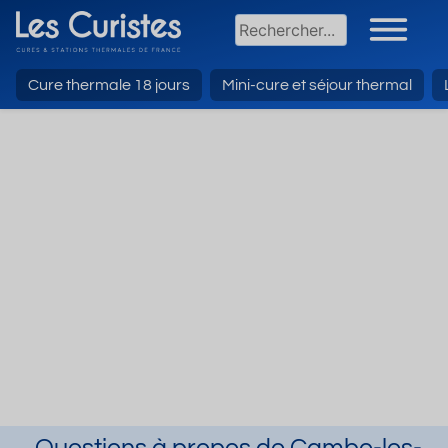
Cure thermale 18 jours
Mini-cure et séjour thermal