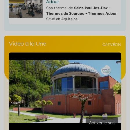
Adour
Spa thermal de
Saint-Paul-les-Dax -
Thermes de Sourcéo - Thermes Adour
Situé en Aquitaine
Vidéo à la Une
CAPVERN
ien-être et détente
Arthr
La mini cure pour un ressourcement
La 
profond et une détente absolue
l'e
hateauneuf-les-Bains
Chat
Accès au spa illimité
Durée de
6
jours
450 €
A partir de
/ pers.
pour
6
jours
Activer le son