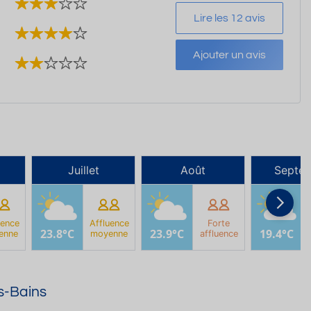
Lire les 12 avis
Ajouter un avis
Juillet
Août
Septe
uence
Affluence
Forte
23.8°C
23.9°C
19.4°C
enne
moyenne
affluence
s-Bains