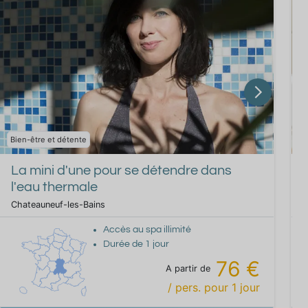
Bien-être et détente
B
La mini d'une pour se détendre dans
l'eau thermale
Chateauneuf-les-Bains
C
Accès au spa illimité
Durée de
1
jour
76 €
A partir de
/ pers.
pour
1
jour