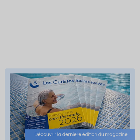
mbre
Octobre
Très forte
Affluence
14.8°C
affluence
moyenne
Découvrir la dernière édition du magazine