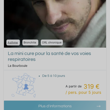
Asthme
Bronchite
ORL chronique
La mini cure pour la santé de vos voies
respiratoires
La Bourboule
De
5
à
10
jours
319 €
A partir de
/ pers.
pour
5
jours
Plus d'informations