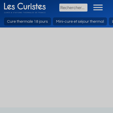
Cure thermale 18 jours
Mini-cure et séjour thermal