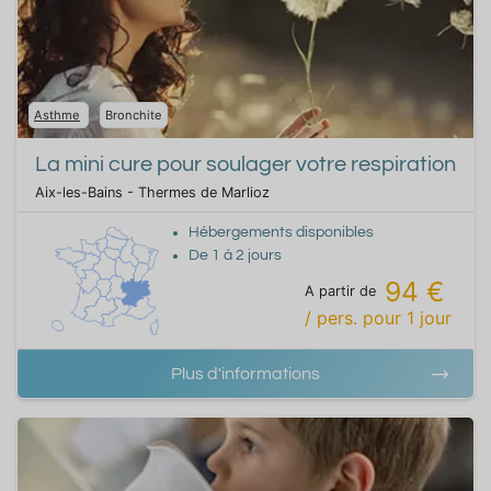
Asthme
Bronchite
La mini cure pour soulager votre respiration
Aix-les-Bains - Thermes de Marlioz
Hébergements disponibles
De
1
à
2
jours
94 €
A partir de
/ pers.
pour
1
jour
Plus d'informations