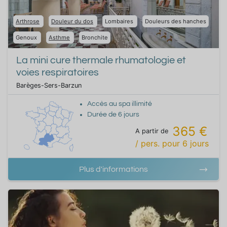
Arthrose
Douleur du dos
Lombaires
Douleurs des hanches
Genoux
Asthme
Bronchite
La mini cure thermale rhumatologie et
voies respiratoires
Barèges-Sers-Barzun
Accès au spa illimité
Durée de
6
jours
365 €
A partir de
/ pers.
pour
6
jours
Plus d'informations