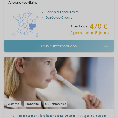
Allevard-les-Bains
Accès au spa illimité
Durée de
6
jours
470 €
A partir de
/ pers.
pour
6
jours
Plus d'informations
Asthme
Bronchite
ORL chronique
La mini cure dédiée aux voies respiratoires