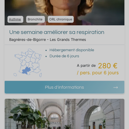
Asthme
Bronchite
ORL chronique
Une semaine améliorer sa respiration
Bagnères-de-Bigorre - Les Grands Thermes
Hébergement disponible
Durée de
6
jours
280 €
A partir de
/ pers.
pour
6
jours
Plus d'informations