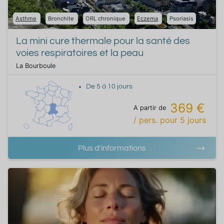
Asthme
Bronchite
ORL chronique
Eczema
Psoriasis
La mini cure thermale pour la santé des
voies respiratoires et la peau
La Bourboule
De
5
à
10
jours
369 €
A partir de
/ pers.
pour
5
jours
Plus d'informations