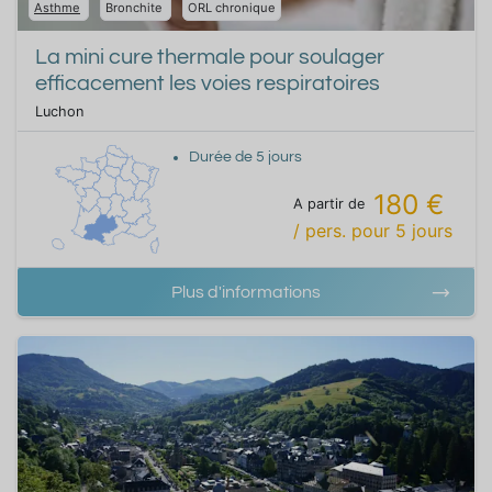
Asthme
Bronchite
ORL chronique
La mini cure thermale pour soulager
efficacement les voies respiratoires
Luchon
Durée de
5
jours
180 €
A partir de
/ pers.
pour
5
jours
Plus d'informations