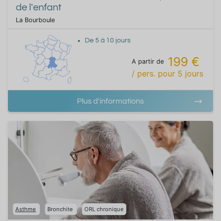
de l'enfant
La Bourboule
De
5
à
10
jours
199 €
A partir de
/ pers.
pour
5
jours
Plus d'informations
Asthme
Bronchite
ORL chronique