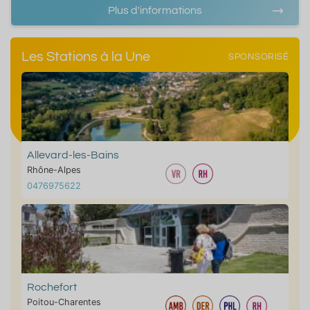
Plus d'informations
Les Stations à la Une
SPONSORISÉ
Allevard-les-Bains
Rhône-Alpes
0476975622
Rochefort
Poitou-Charentes