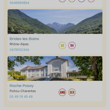
0546990864
Brides-les-Bains
Rhône-Alpes
0479552344
Roche-Posay
Poitou-Charentes
05 49 19 49 49