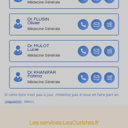
bl
he
Médecine Générale
e,
z
co
C
Dr. FLUSIN
nf
ol
Olivier
or
et
Médecine Générale
t
te
et
-
Dr. MULOT
e
Lucie
m
Médecine Générale
pl
ac
Dr. KHANIFAR
e
Fatima
Médecine Générale
m
en
Si cette liste n'est pas à jour, n'hésitez pas à nous en faire part en
t
. Merci.
cliquant ici
id
éa
l
Les services LesCuristes.fr
fa