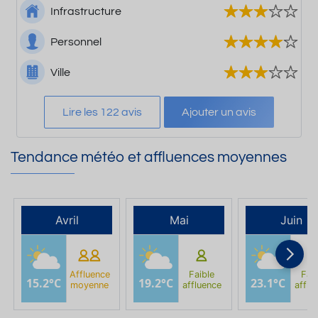
Infrastructure
Personnel
Ville
Lire les 122 avis
Ajouter un avis
Tendance météo et affluences moyennes
Avril
Mai
Juin
Affluence
Faible
Faib
15.2°C
19.2°C
23.1°C
moyenne
affluence
afflu