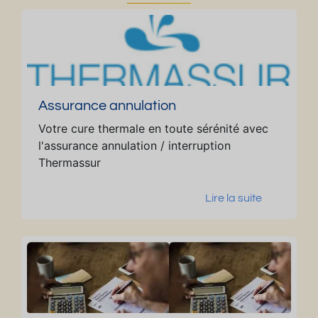
ce
au
x
Th
er
m
Assurance annulation
es
.
Votre cure thermale en toute sérénité avec
P
l'assurance annulation / interruption
ar
Thermassur
fai
t
Lire la suite
po
ur
cu
ris
te
s
ou