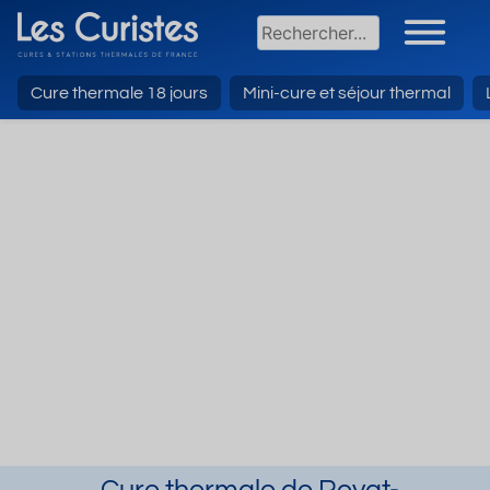
Cure thermale 18 jours
Mini-cure et séjour thermal