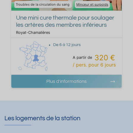
Troubles de la circulation du sang
Minceur et surpoids
Une mini cure thermale pour soulager
les artères des membres inférieurs
Royat-Chamalières
De
6
à
12
jours
320 €
A partir de
/ pers.
pour
6
jours
Plus d'informations
Les logements de la station