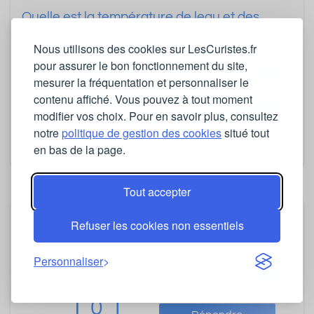
Quelle est la température de leau et des
boues de la cure de Royat ?
Nous utilisons des cookies sur LesCuristes.fr
- posée par
brubru
le 27/05/2024
pour assurer le bon fonctionnement du site,
6
Question utile ?
mesurer la fréquentation et personnaliser le
contenu affiché. Vous pouvez à tout moment
0
Répondre
modifier vos choix. Pour en savoir plus, consultez
notre
politique de gestion des cookies
situé tout
en bas de la page.
Tout accepter
Recyclage de la boue lors d'une cure
Refuser les cookies non essentiels
thermale à Royat Chamalières.
- posée par
Pont Dominique
le 22/04/2024
Personnaliser
4
Question utile ?
0