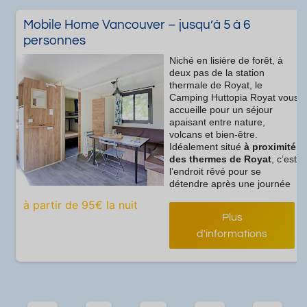
Mobile Home Vancouver – jusqu’à 5 à 6
personnes
Niché en lisière de forêt, à
deux pas de la station
thermale de Royat, le
Camping Huttopia Royat vous
accueille pour un séjour
apaisant entre nature,
volcans et bien-être.
Idéalement situé
à proximité
des thermes de Royat
, c’est
l’endroit rêvé pour se
détendre après une journée
de soins ou de balades en
à partir de 95€ la nuit
pleine nature.
Plus
Installez-vous dans
un mobil-home lumineux et
d'informations
tout confort
, doté
d
’une grande terrasse
, pour
profiter pleinement de l’air pur
auvergnat. Après vos soins,
détendez-vous dans un cadre
verdoyant, au calme, au pied