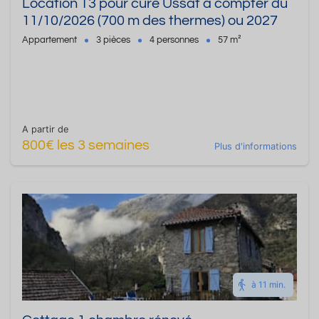
Location T3 pour cure Ussat à compter du
11/10/2026 (700 m des thermes) ou 2027
Appartement
3 pièces
4 personnes
57 m²
A partir de
800€ les 3 semaines
Plus d'informations
à 11 min.