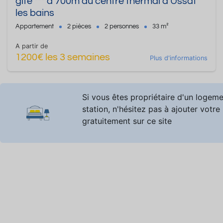
gite *** à 700m du centre thermal d'Ussat
les bains
Appartement
2 pièces
2 personnes
33 m²
A partir de
1200€ les 3 semaines
Plus d'informations
Si vous êtes propriétaire d'un logem
station, n'hésitez pas à ajouter votre
gratuitement sur ce site