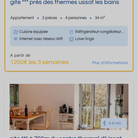
gite *** près des thermes ussat les bains
Appartement
2 pièces
4 personnes
34 m²
Cuisine équipée
Réfrigérateur-congélateur combiné
Internet avec réseau Wifi
Lave-linge
A partir de
1200€ les 3 semaines
Plus d'informations
à 6 min.