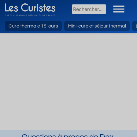
Cure thermale 18 jours
Mini-cure et séjour thermal