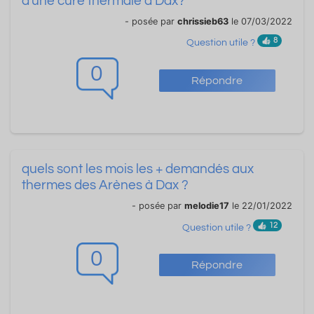
d'une cure thermale à Dax?
- posée par
chrissieb63
le 07/03/2022
8
Question utile ?
0
Répondre
quels sont les mois les + demandés aux
thermes des Arènes à Dax ?
- posée par
melodie17
le 22/01/2022
12
Question utile ?
0
Répondre