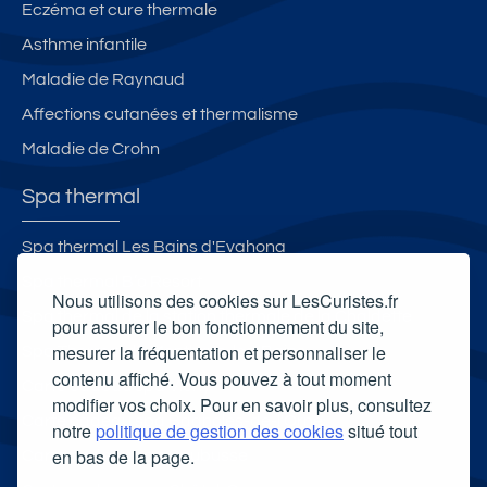
Eczéma et cure thermale
Asthme infantile
Maladie de Raynaud
Affections cutanées et thermalisme
Maladie de Crohn
Spa thermal
Spa thermal Les Bains d'Evahona
Spa thermal B’o Resort
Nous utilisons des cookies sur LesCuristes.fr
Spa thermal de la station thermale de la Chaldette
pour assurer le bon fonctionnement du site,
mesurer la fréquentation et personnaliser le
Spa Thermal de Montbrun-les-Bains
contenu affiché. Vous pouvez à tout moment
Carte cadeau spa Vichy
modifier vos choix. Pour en savoir plus, consultez
Carte cadeau spa Bagnoles-de-l'Orne
notre
politique de gestion des cookies
situé tout
en bas de la page.
Carte cadeau spa Saubusse