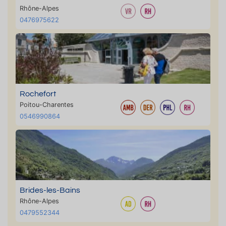
Rhône-Alpes
0476975622
Rochefort
Poitou-Charentes
0546990864
Brides-les-Bains
Rhône-Alpes
0479552344