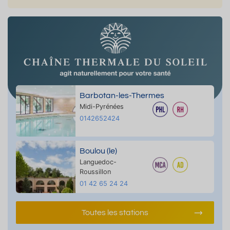
Barbotan-les-Thermes
Midi-Pyrénées
0142652424
Boulou (le)
Languedoc-
Roussillon
01 42 65 24 24
Toutes les stations