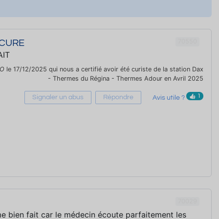
70550
 CURE
AIT
JO
le 17/12/2025 qui nous a certifié avoir été curiste de la station Dax
- Thermes du Régina - Thermes Adour en Avril 2025
1
Signaler un abus
Répondre
Avis utile ?
70029
 bien fait car le médecin écoute parfaitement les