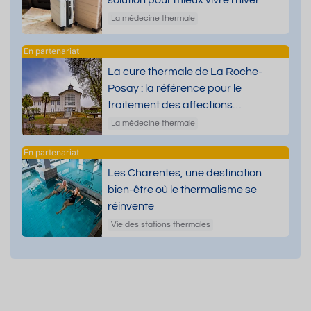
solution pour mieux vivre l’hiver
La médecine thermale
La cure thermale de La Roche-
Posay : la référence pour le
traitement des affections
dermatologiques
La médecine thermale
Les Charentes, une destination
bien-être où le thermalisme se
réinvente
Vie des stations thermales