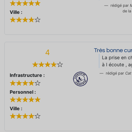
rédigé par
de l
Ville :
Très bonne cu
4
La prise en c
à l écoute , a
rédigé par
Cat
Infrastructure :
Personnel :
Ville :