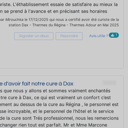
riste. L'éthablissement essaie de satisfaire au mieux la
n se prend à l'avance et en précisant ses horaires
par
Mirouchka
le 17/12/2025 qui nous a certifié avoir été curiste de la
station Dax - Thermes du Régina - Thermes Adour en Mai 2025
1
Signaler un abus
Répondre
Avis utile ?
68065
 d’avoir fait notre cure à Dax
ans que nous y allons et sommes vraiment enchantés
notre cure à Dax, ce qui est vraiment un confort c’est
gement au dessus de la cure au Régina , le personnel est
sse incroyable, et le personnel de l’hôtel et le service
 de la cure sont Trés professionnel, nous les remercions
changer rien tout est parfait. Mr et Mme Marcone