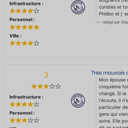
soignants très
Infrastructure :
curistes et t
Phlébo et j' e
Personnel :
rédigé par
Ody
Ville :
Très mauvais 
3
Mon épouse e
cinquième foi
changé. Si le
Infrastructure :
l'écoute, il 
particulier de
Personnel :
gens qui vie
soins. Elle p
dit en partan