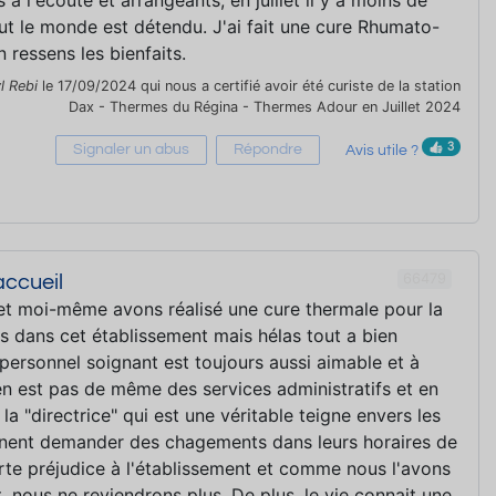
 à l'écoute et arrangeants, en juillet il y a moins de
out le monde est détendu. J'ai fait une cure Rhumato-
n ressens les bienfaits.
l Rebi
le 17/09/2024 qui nous a certifié avoir été curiste de la station
Dax - Thermes du Régina - Thermes Adour en Juillet 2024
3
Signaler un abus
Répondre
Avis utile ?
66479
accueil
t moi-même avons réalisé une cure thermale pour la
s dans cet établissement mais hélas tout a bien
 personnel soignant est toujours aussi aimable et à
n'en est pas de même des services administratifs et en
 la "directrice" qui est une véritable teigne envers les
nnent demander des chagements dans leurs horaires de
orte préjudice à l'établissement et comme nous l'avons
t, nous ne reviendrons plus. De plus, le vie connait une