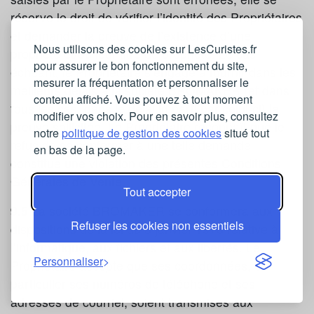
réserve le droit de vérifier l’identité des Propriétaires
et demander la preuve de l’existence d’une
Nous utilisons des cookies sur LesCuristes.fr
propriété et/ou leur titre de propriété. Le cas
pour assurer le bon fonctionnement du site,
échéant, le Propriétaire s’engage à fournir dans les
mesurer la fréquentation et personnaliser le
meilleurs délais à la société BROMAKER (et dans
contenu affiché. Vous pouvez à tout moment
tous les cas, dans le délai imparti par celui-ci) la
modifier vos choix. Pour en savoir plus, consultez
preuve sollicitée. Le Propriétaire reconnaît que le
notre
politique de gestion des cookies
situé tout
refus de se conformer à une telle demande
en bas de la page.
constitue une violation des présentes Conditions
Générales de Vente.
Tout accepter
9.5
La société BROMAKER se conformera aux
Refuser les cookies non essentiels
dispositions de la loi du 6 janvier 1978 relative à
l’informatique, aux fichiers et aux libertés. Le
Personnaliser
Propriétaire accepte que ses coordonnées, en
particulier ses numéros de téléphone et ses
adresses de courriel, soient transmises aux