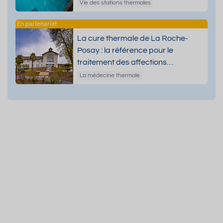
Vie des stations thermales
La cure thermale de La Roche-
Posay : la référence pour le
traitement des affections
dermatologiques
La médecine thermale