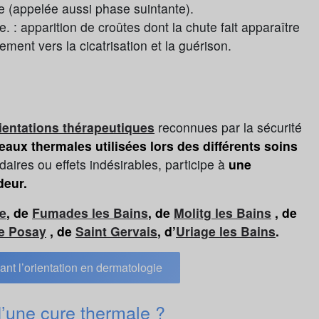
e (appelée aussi phase suintante).
 : apparition de croûtes dont la chute fait apparaître
ent vers la cicatrisation et la guérison.
ientations thérapeutiques
reconnues par la sécurité
 eaux thermales utilisées lors des différents soins
daires ou effets indésirables, participe à
une
deur.
e
, de
Fumades les Bains
, de
Molitg les Bains
, de
e Posay
, de
Saint Gervais
, d’
Uriage les Bains
.
nt l’orientation en dermatologie
d’une cure thermale ?