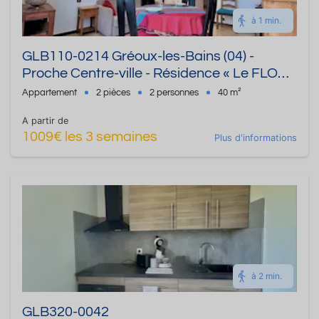
à 1 min.
GLB110-0214 Gréoux-les-Bains (04) -
Proche Centre-ville - Résidence « Le FLORE
» Appartement de type 2 de 40m² - Jusqu'à
Appartement
2 pièces
2 personnes
40 m²
2 personnes
A partir de
1009€ les 3 semaines
Plus d'informations
à 2 min.
GLB320-0042