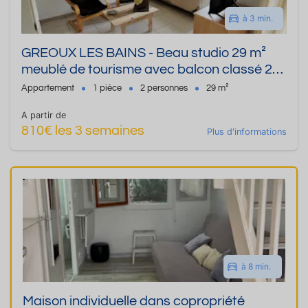
à 3 min.
GREOUX LES BAINS - Beau studio 29 m²
meublé de tourisme avec balcon classé 2
étoiles - LE CLOS DES OLIVIERS -
Appartement
1 pièce
2 personnes
29 m²
EXPOSITION EST/OUEST.
A partir de
810€ les 3 semaines
Plus d'informations
à 8 min.
Maison individuelle dans copropriété