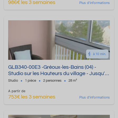
986€ les 3 semaines
Plus d'informations
à 10 min.
GLB340-00E3 -Gréoux-les-Bains (04) -
Studio sur les Hauteurs du village - Jusqu'à
2 personnes
Studio
1 pièce
2 personnes
28 m²
A partir de
753€ les 3 semaines
Plus d'informations