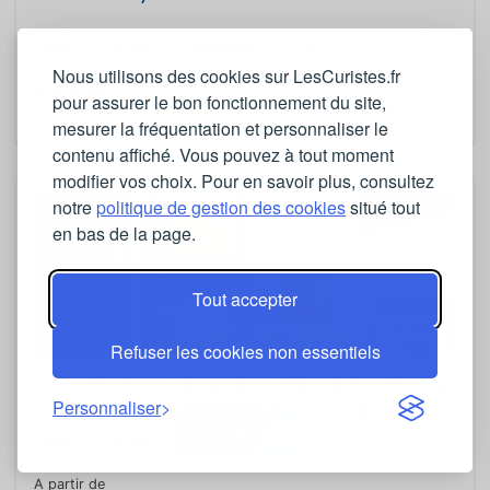
Studio
1 pièce
2 personnes
23 m²
Nous utilisons des cookies sur LesCuristes.fr
A partir de
pour assurer le bon fonctionnement du site,
798€ les 3 semaines
Plus d'informations
mesurer la fréquentation et personnaliser le
contenu affiché. Vous pouvez à tout moment
modifier vos choix. Pour en savoir plus, consultez
notre
politique de gestion des cookies
situé tout
en bas de la page.
Tout accepter
à 1 min.
Refuser les cookies non essentiels
GLB100-215 Gréoux-les-Bains (04) - Proche
Personnaliser
Centre-ville - Résidence « Les Cèdres »
Carte
Studio de 25 m² - Jusqu'à 2 personnes
Studio
1 pièce
2 personnes
25 m²
A partir de