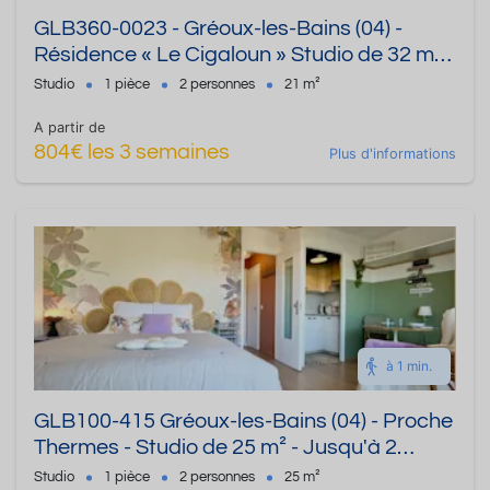
GLB360-0023 - Gréoux-les-Bains (04) -
Résidence « Le Cigaloun » Studio de 32 m² -
Jusqu'à 2 personnes
Studio
1 pièce
2 personnes
21 m²
A partir de
804€ les 3 semaines
Plus d'informations
à 1 min.
GLB100-415 Gréoux-les-Bains (04) - Proche
Thermes - Studio de 25 m² - Jusqu'à 2
personnes
Studio
1 pièce
2 personnes
25 m²