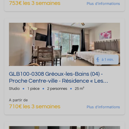
753€ les 3 semaines
Plus d'informations
à 1 min.
GLB100-0308 Gréoux-les-Bains (04) -
Proche Centre-ville - Résidence « Les
Cèdres » Studio de 25 m² - Jusqu'à 2
Studio
1 pièce
2 personnes
25 m²
personnes
A partir de
710€ les 3 semaines
Plus d'informations