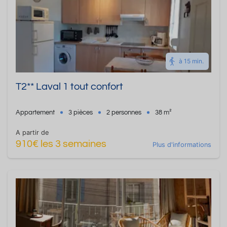
à 15 min.
T2** Laval 1 tout confort
Appartement
3 pièces
2 personnes
38 m²
A partir de
910€ les 3 semaines
Plus d'informations