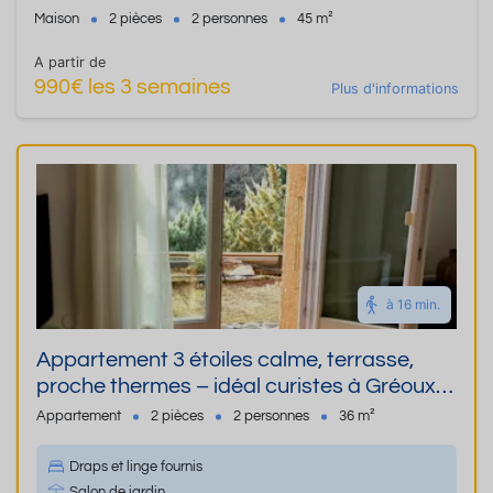
Maison
2 pièces
2 personnes
45 m²
A partir de
990€ les 3 semaines
Plus d'informations
à 16 min.
Appartement 3 étoiles calme, terrasse,
proche thermes – idéal curistes à Gréoux-
les-Bains
Appartement
2 pièces
2 personnes
36 m²
Draps et linge fournis
Salon de jardin