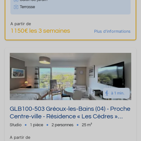
Terrasse
A partir de
1150€ les 3 semaines
Plus d'informations
à 1 min.
GLB100-503 Gréoux-les-Bains (04) - Proche
Centre-ville - Résidence « Les Cèdres »
Studio de 25 m² - Jusqu'à 2 personnes
Studio
1 pièce
2 personnes
25 m²
A partir de