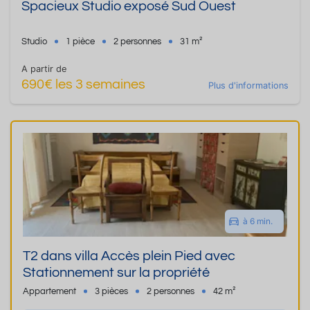
Spacieux Studio exposé Sud Ouest
Studio
1 pièce
2 personnes
31 m²
A partir de
690€ les 3 semaines
Plus d'informations
à 6 min.
T2 dans villa Accès plein Pied avec
Stationnement sur la propriété
Appartement
3 pièces
2 personnes
42 m²