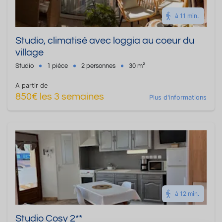
à 11 min.
Studio, climatisé avec loggia au coeur du
village
Studio
1 pièce
2 personnes
30 m²
A partir de
850€ les 3 semaines
Plus d'informations
à 12 min.
Studio Cosy 2**