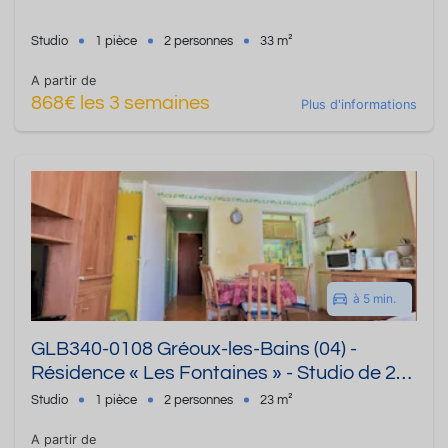
Studio
1 pièce
2 personnes
33 m²
A partir de
868€ les 3 semaines
Plus d'informations
à 5 min.
GLB340-0108 Gréoux-les-Bains (04) -
Résidence « Les Fontaines » - Studio de 23
m² - Jusqu'à 2 personnes
Studio
1 pièce
2 personnes
23 m²
A partir de