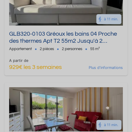
à 11 min.
GLB320-0103 Gréoux les bains 04 Proche
des thermes Apt T2 55m2 Jusqu'à 2
personnes
Appartement
2 pièces
2 personnes
55 m²
A partir de
929€ les 3 semaines
Plus d'informations
à 11 min.