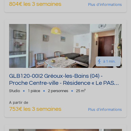
804€ les 3 semaines
Plus d'informations
à 1 min.
GLB120-00I2 Gréoux-les-Bains (04) -
Proche Centre-ville - Résidence « Le PASSY
» Studio de 25 m² - Jusqu'à 2 personnes
Studio
1 pièce
2 personnes
25 m²
A partir de
753€ les 3 semaines
Plus d'informations