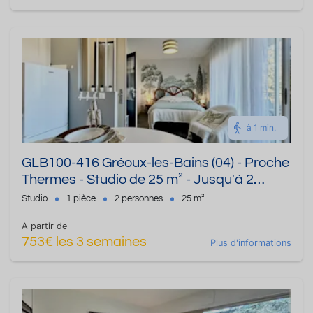
à 1 min.
GLB100-416 Gréoux-les-Bains (04) - Proche
Thermes - Studio de 25 m² - Jusqu'à 2
personnes
Studio
1 pièce
2 personnes
25 m²
A partir de
753€ les 3 semaines
Plus d'informations