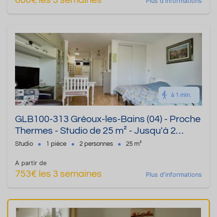
680€ les 3 semaines
Plus d'informations
à 1 min.
GLB100-313 Gréoux-les-Bains (04) - Proche
Thermes - Studio de 25 m² - Jusqu'à 2
personnes
Studio
1 pièce
2 personnes
25 m²
A partir de
753€ les 3 semaines
Plus d'informations