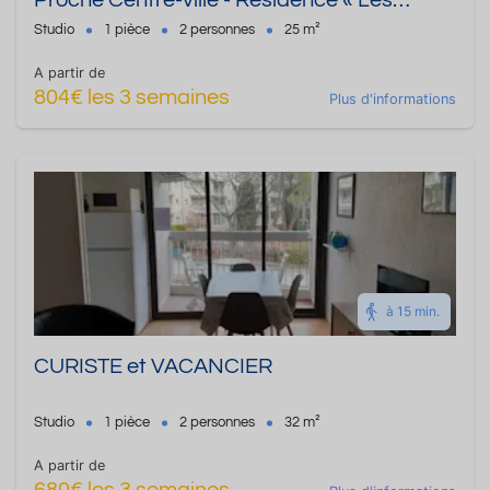
Proche Centre-ville - Résidence « Les
Cèdres » Studio de 25 m² - Jusqu'à 2
Studio
1 pièce
2 personnes
25 m²
personnes
A partir de
804€ les 3 semaines
Plus d'informations
à 15 min.
CURISTE et VACANCIER
Studio
1 pièce
2 personnes
32 m²
A partir de