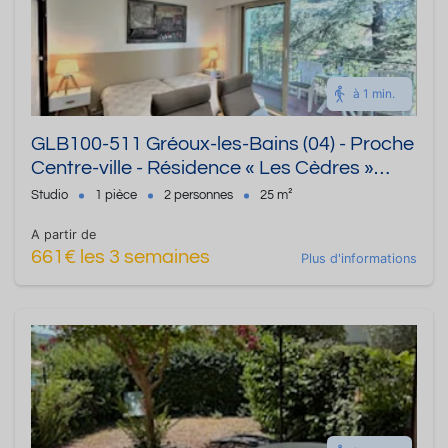
à 1 min.
GLB100-511 Gréoux-les-Bains (04) - Proche
Centre-ville - Résidence « Les Cèdres »
Studio de 25 m² - Jusqu'à 2 personnes
Studio
1 pièce
2 personnes
25 m²
A partir de
661€ les 3 semaines
Plus d'informations