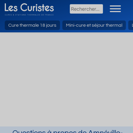
Cure thermale 18 jours
Mini-cure et séjour thermal