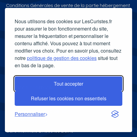
Conditions Générales de vente de la partie hébergement
Politique de confidentialité
Nous utilisons des cookies sur LesCuristes.fr
Centre de gestion des cookies
pour assurer le bon fonctionnement du site,
mesurer la fréquentation et personnaliser le
Politique de gestion des cookies
contenu affiché. Vous pouvez à tout moment
Contactez - Nous
modifier vos choix. Pour en savoir plus, consultez
Partenaires
notre
politique de gestion des cookies
situé tout
en bas de la page.
Proposer une location
MonRendezVousVeto
Tout accepter
Stations thermales
Refuser les cookies non essentiels
Cure thermale Balaruc les Bains
Cure thermale Avène les Bains
Personnaliser
Cure thermale Dax
Cure thermale Brides les Bains