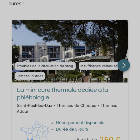
cures :
Troubles de la circulation du sang
Insuffisance veineuse
Jambes lourdes
h
La mini cure thermale dédiée à la
phlébologie
Saint-Paul-les-Dax - Thermes de Christus - Thermes
Adour
Hébergement disponible
Durée de
5
jours
250 €
A partir de