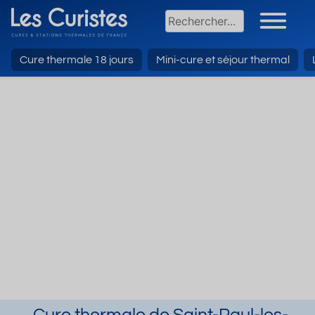
Cure thermale 18 jours
Mini-cure et séjour thermal