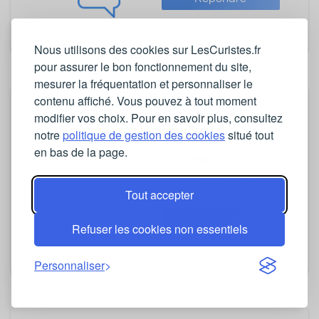
Nous utilisons des cookies sur LesCuristes.fr
pour assurer le bon fonctionnement du site,
mesurer la fréquentation et personnaliser le
contenu affiché. Vous pouvez à tout moment
quels sont les différents soins proposés en
modifier vos choix. Pour en savoir plus, consultez
phlébologie lors d'une cure thermale à Saint
notre
politique de gestion des cookies
situé tout
Paul les Dax ?
en bas de la page.
- posée par
Michtt 51
le 30/10/2021
13
Question utile ?
Tout accepter
0
Répondre
Refuser les cookies non essentiels
Personnaliser