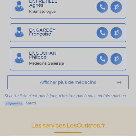
Dr. FRETILLE
at
a
Agnès
ui
x,
Rhumatologue
t),
a
gr
v
Dr. GARDEY
a
e
Françoise
n
c
d
T
Dr. GUCHAN
te
er
Philippe
rr
a
Médecine Générale
ai
s
n
s
Afficher plus de médecins
cl
e
ôt
Fl
Si cette liste n'est pas à jour, n'hésitez pas à nous en faire part en
ur
e
. Merci.
cliquant ici
é
ur
ie
Les services LesCuristes.fr