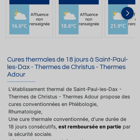
Affluence
Affluence
Afflu
non
non
no
renseignée
renseignée
rense
16.6°C
18.6°C
21.9°C
Cures thermales de 18 jours à Saint-Paul-
les-Dax - Thermes de Christus - Thermes
Adour
L'établissement thermal de Saint-Paul-les-Dax -
Thermes de Christus - Thermes Adour propose des
cures conventionnées en Phlébologie,
Rhumatologie,
Une cure thermale conventionnée, d'une durée de
18 jours consécutifs,
est remboursée en partie
par
la sécurité sociale.