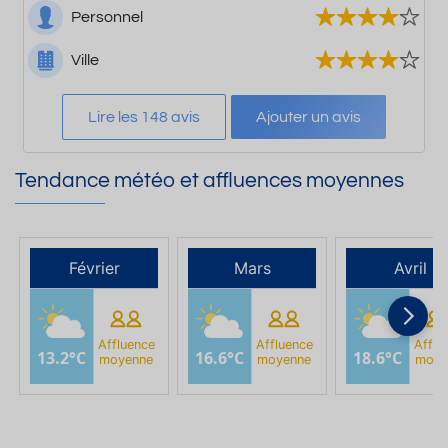
Personnel
Ville
Lire les 148 avis
Ajouter un avis
Tendance météo et affluences moyennes
Février
Mars
Avril
Affluence
Affluence
Afflu
13.2°C
16.6°C
18.6°C
moyenne
moyenne
moye