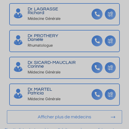
e
rk
Dr. LAGRASSE
nt
in
Richard
re
g
Médecine Générale
Vi
ll
Dr. PROTHERY
e
Danièle
D
Rhumatologue
a
x,
Dr. SICARD-MAUCLAIR
a
Corinne
Médecine Générale
v
e
c
Dr. MARTEL
Patricia
T
Médecine Générale
er
a
s
Afficher plus de médecins
s
e