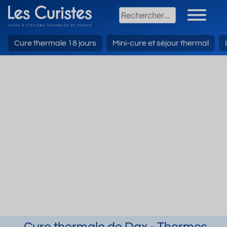
Cure thermale 18 jours
Mini-cure et séjour thermal