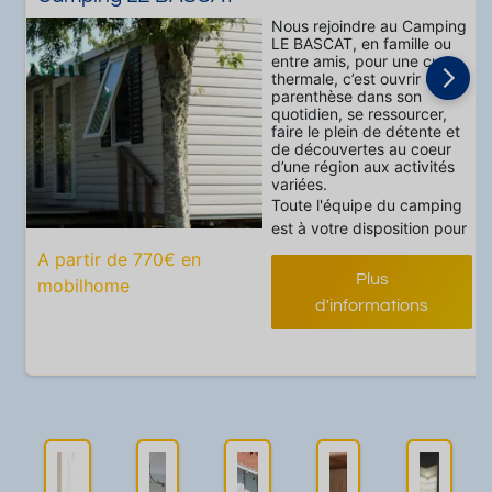
Nous rejoindre au Camping
LE BASCAT, en famille ou
entre amis, pour une cure
thermale, c’est ouvrir une
parenthèse dans son
quotidien, se ressourcer,
faire le plein de détente et
de découvertes au coeur
d’une région aux activités
variées.
Toute l'équipe du camping
est à votre disposition pour
que votre séjour rime avec
A partir de 770€ en
détente, confort et
Plus
mobilhome
convivialité.
d'informations
Le Camping LE BASCAT est
idéalement placé : Vous
pourrez vous garer, vous
installer confortablement.
Ici, tout est pensé pour
faciliter vos déplacements :
Navettes gratuites vers les
établissements thermaux,
station de vélo en libre-