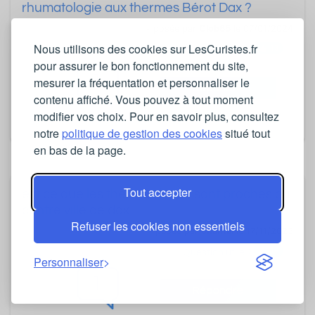
rhumatologie aux thermes Bérot Dax ?
- posée par
Clob65
le 07/01/2024
Nous utilisons des cookies sur LesCuristes.fr
13
Question utile ?
pour assurer le bon fonctionnement du site,
1
mesurer la fréquentation et personnaliser le
Répondre
contenu affiché. Vous pouvez à tout moment
modifier vos choix. Pour en savoir plus, consultez
notre
politique de gestion des cookies
situé tout
en bas de la page.
Tout accepter
est ce que les thermes berot sont proches du
centre ville de dax
Refuser les cookies non essentiels
- posée par
chantal
le 17/11/2023
14
Question utile ?
Personnaliser
1
Répondre