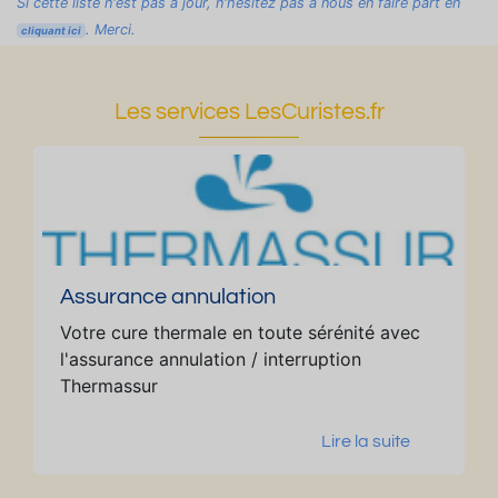
Si cette liste n'est pas à jour, n'hésitez pas à nous en faire part en
Fl
. Merci.
cliquant ici
e
ur
ie
Les services LesCuristes.fr
Assurance annulation
Votre cure thermale en toute sérénité avec
l'assurance annulation / interruption
Thermassur
Lire la suite