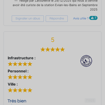
rédigé par
Latounette
le 29/12/2025 qui nous a certifié
avoir été curiste de la station Evian-les-Bains en Septembre
2025
3
Signaler un abus
Répondre
Avis utile ?
5
Infrastructure :
Personnel :
Ville :
71925
Très bien