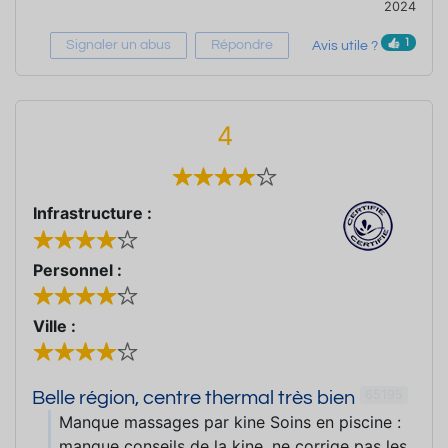
2024
1
Signaler un abus
Répondre
Avis utile ?
4
Infrastructure :
Personnel :
Ville :
65195
Belle région, centre thermal très bien
Manque massages par kine Soins en piscine :
manque conseils de la kine, ne corrige pas les