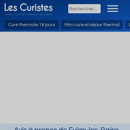
Cure thermale 18 jours
Mini-cure et séjour thermal