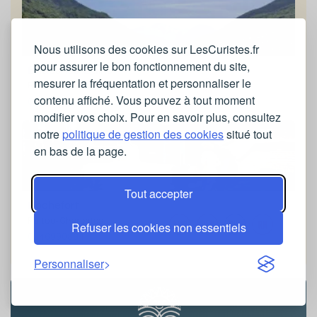
Nous utilisons des cookies sur LesCuristes.fr
pour assurer le bon fonctionnement du site,
Brides-les-Bains
mesurer la fréquentation et personnaliser le
Rhône-Alpes
contenu affiché. Vous pouvez à tout moment
0479552344
modifier vos choix. Pour en savoir plus, consultez
notre
politique de gestion des cookies
situé tout
en bas de la page.
Tout accepter
Rochefort
Poitou-Charentes
Refuser les cookies non essentiels
0546990864
Personnaliser