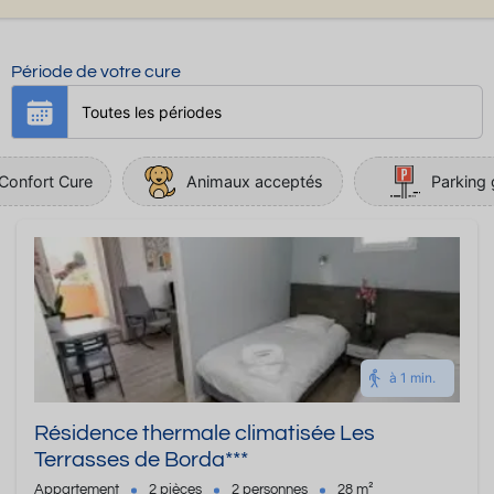
Période de votre cure
Confort Cure
Animaux acceptés
Parking 
à 1 min.
Résidence thermale climatisée Les
Terrasses de Borda***
Appartement
2 pièces
2 personnes
28 m²