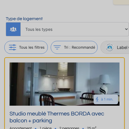
Type de logement
Label 
Tous les filtres
Tri :
Recommandé
à 1 min.
Studio meublé Thermes BORDA avec
balcon + parking
Appartement
1 pièce
2 personnes
25 m²