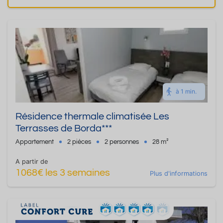
à 1 min.
Résidence thermale climatisée Les
Terrasses de Borda***
Appartement
2 pièces
2 personnes
28 m²
A partir de
1068€ les 3 semaines
Plus d'informations