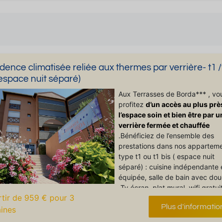
dence climatisée reliée aux thermes par verrière- t1 /
(espace nuit séparé)
Aux Terrasses de Borda*** , vo
profitez
d’un accès au plus prè
l’espace soin et bien être par u
verrière fermée et chauffée
.Bénéficiez de l’ensemble des
prestations dans nos appartem
type t1 ou t1 bis ( espace nuit
séparé) : cuisine indépendante 
équipée, salle de bain avec do
Tv écran plat mural, wifi gratui
rtir de 959 € pour 3
les appartements, Terrasses
Plus d'informatio
spacieuses.
ines