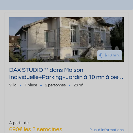
à 10 min.
DAX STUDIO ** dans Maison
Individuelle+Parking+Jardin à 10 mn à pied
des Thermes
Villa
1 pièce
2 personnes
28 m²
A partir de
690€ les 3 semaines
Plus d'informations