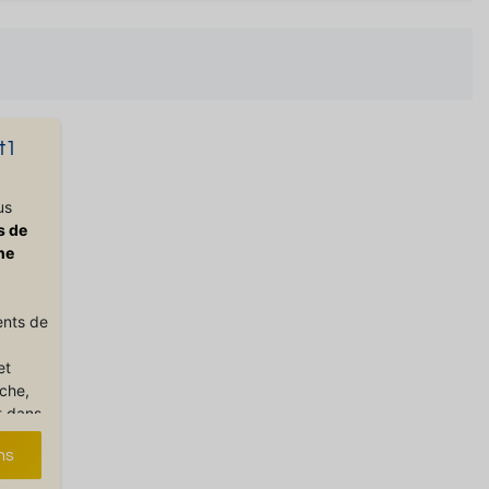
t1
us
s de
ne
ents de
et
uche,
t dans
ns