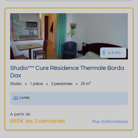
à 4 min.
Studio*** Cure Résidence Thermale Borda
Dax
Studio
1 pièce
2 personnes
25 m²
Livres
A partir de
665€ les 3 semaines
Plus d'informations