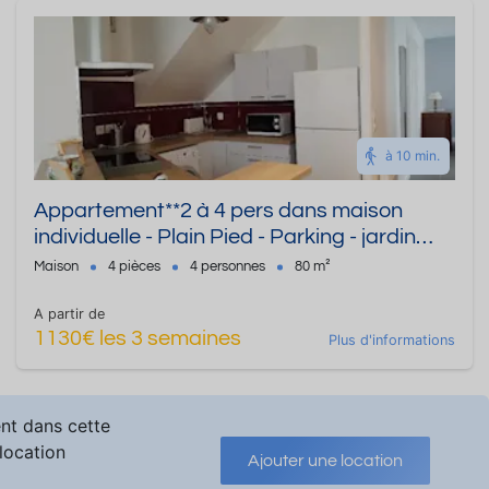
à 10 min.
Appartement**2 à 4 pers dans maison
individuelle - Plain Pied - Parking - jardin
calme
Maison
4 pièces
4 personnes
80 m²
A partir de
1130€ les 3 semaines
Plus d'informations
ent dans cette
 location
Ajouter une location