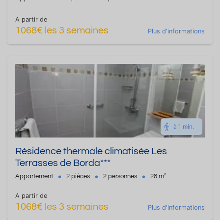
A partir de
1068€ les 3 semaines
Plus d'informations
à 1 min.
Résidence thermale climatisée Les
Terrasses de Borda***
Appartement
2 pièces
2 personnes
28 m²
A partir de
1068€ les 3 semaines
Plus d'informations