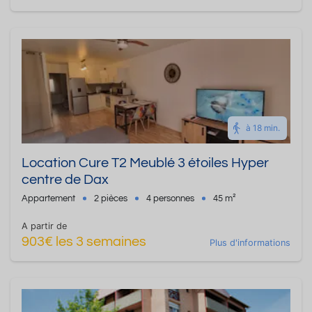
à 18 min.
Location Cure T2 Meublé 3 étoiles Hyper
centre de Dax
Appartement
2 pièces
4 personnes
45 m²
A partir de
903€ les 3 semaines
Plus d'informations