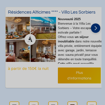
Résidences Alticimes **** - Villa Les Sorbiers
Nouveauté 2025
Bienvenue à la Villa Les
Sorbiers – Votre escapade
estivale parfaite !
Offrez-vous
un séjour
inoubliable
dans notre nouvelle
villa privée, entièrement équipée
avec garage, jardin, terrasse
avec sauna privatif pour vous
détendre en toute tranquillité.
Cette villa peut accueillir
à partir de 150€ la nuit
jusqu’à 10 personnes dans un
cadre cosy et moderne, avec 4
Plus
chambres, 3 salles de bains et
d'informations
un coin montagne, idéal pour
des moments de convivialité.
Imprégnez-vous de la beauté
des paysages avec
une vue
exclusive sur le Grand Bec
,
pour une immersion totale au