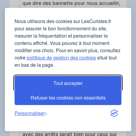
que dire des bannette pour nous accueillir,
l'appel se fait par les kinés désormais, tout
est fait pour diminuer le personnel. Que
Nous utilisons des cookies sur LesCuristes.fr
dire des temps d'attente de 45 minutes à
pour assurer le bon fonctionnement du site,
une heure ! 30 minutes ça va mais plus
mesurer la fréquentation et personnaliser le
...pas nécessaire. Pourquoi nous promener
contenu affiché. Vous pouvez à tout moment
du 1 au 2 -1et 2 puis 1 voir -2.. avec des
modifier vos choix. Pour en savoir plus, consultez
soins qui pourraient faciliter La personnes
notre
politique de gestion des cookies
situé tout
qui ferait tout d'affilée.au même etage..
en bas de la page.
Cette année pour moi les soins furent
fatiguant, je ressens malgré tout du
Tout accepter
bénéfice aux niveaux des douleurs on ne
peut enlever le côté efficace de faire une
Refuser les cookies non essentiels
cure. Cure et ville mal adaptée tout
dépend où on loge pour se déplacer si on
a des difficultés, manque de bancs à
Personnaliser
certains endroits notamment pour aller
vers la villa des tilleuls.. faire une navette
avec des arrêts serait bien pour ceux qui