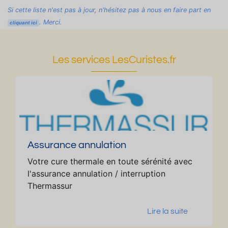
Si cette liste n'est pas à jour, n'hésitez pas à nous en faire part en
u
vi
b
e
x,
. Merci.
n
ll
r
t
pl
cliquant ici
e
a
e
à
ei
g
g
s,
c
n
Les services LesCuristes.fr
r
e
2
ô
s
a
a
s
t
u
n
v
al
é
d
d
e
le
d
e
c
s
u
t
t
d
p
e
e
e
a
Assurance annulation
rr
rr
b
r
a
a
ai
c
Votre cure thermale en toute sérénité avec
s
s
n
t
l'assurance annulation / interruption
s
s
s,
h
Thermassur
e
e
6
e
e
lit
r
Lire la suite
t
s
m