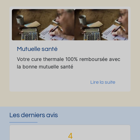
ja
al
r
di
n
Mutuelle santé
Votre cure thermale 100% remboursée avec
la bonne mutuelle santé
Lire la suite
Les derniers avis
4