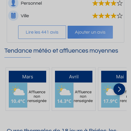
Personnel
Ville
Lire les 441 avis
Ajouter un avis
Tendance météo et affluences moyennes
Mars
Avril
Mai
Affluence
Affluence
Afflu
non
non
no
10.4°C
14.3°C
17.9°C
renseignée
renseignée
rense