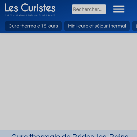
Cure thermale 18 jours
Mini-cure et séjour thermal