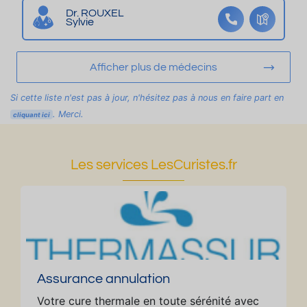
i
le
s
Dr. ROUXEL
Sylvie
m
v
T
,
u
h
w
e
er
Afficher plus de médecins
ifi,
m
2
e
Si cette liste n'est pas à jour, n'hésitez pas à nous en faire part en
0
s
. Merci.
cliquant ici
0
m
c
Les services LesCuristes.fr
ur
e,
c
hi
e
n
a
Assurance annulation
d
Votre cure thermale en toute sérénité avec
m