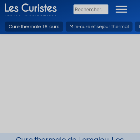
Cure thermale 18 jours
Mini-cure et séjour thermal