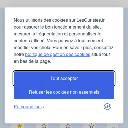
Nous utilisons des cookies sur LesCuristes.fr
Les stations thermales à proximité
pour assurer le bon fonctionnement du site,
mesurer la fréquentation et personnaliser le
contenu affiché. Vous pouvez à tout moment
modifier vos choix. Pour en savoir plus, consultez
Station
Station
Station
Station
Statio
notre
politique de gestion des cookies
situé tout
thermale
thermale
thermale
thermale
therm
en bas de la page.
de
de
de
de
de
Amélie-
Avène-
Bagnols-
Balaruc-
Boulo
les-
les-
les-
les-
Tout accepter
(le)
Bains-
Bains
Bains
Bains
Palalda
Refuser les cookies non essentiels
Orien
Personnaliser
Orientations
Orientations
Orientations
trait
traitées
traitées
traitées
Orientations
traitées