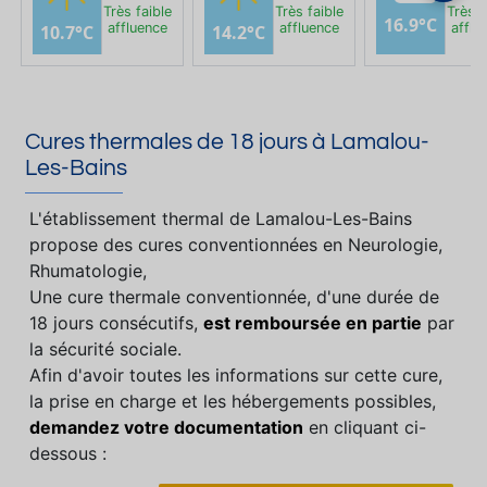
Très faible
Très faible
Très f
16.9°C
affluence
affluence
afflu
10.7°C
14.2°C
Cures thermales de 18 jours à Lamalou-
Les-Bains
L'établissement thermal de Lamalou-Les-Bains
propose des cures conventionnées en Neurologie,
Rhumatologie,
Une cure thermale conventionnée, d'une durée de
18 jours consécutifs,
est remboursée en partie
par
la sécurité sociale.
Afin d'avoir toutes les informations sur cette cure,
la prise en charge et les hébergements possibles,
demandez votre documentation
en cliquant ci-
dessous :