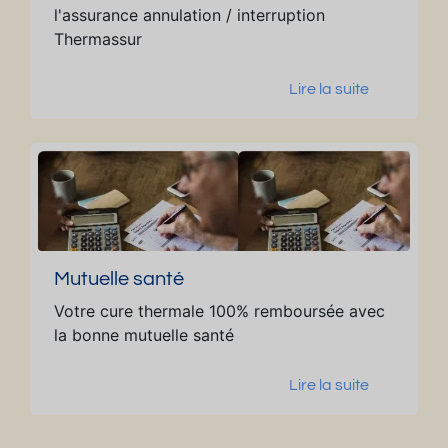
l'assurance annulation / interruption
is,
Thermassur
2
b
Lire la suite
al
c
o
n
s,
p
a
rk
Mutuelle santé
in
g
Votre cure thermale 100% remboursée avec
la bonne mutuelle santé
Lire la suite