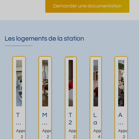
Demander une documentation
Les logements de la station
T
M
T
L
A
2
a
2
a
p
d
g
4
r
p
Appartement
Appartement
Appartement
Appartement
Apparteme
e
ni
5
é
a
2
2
2
4
2