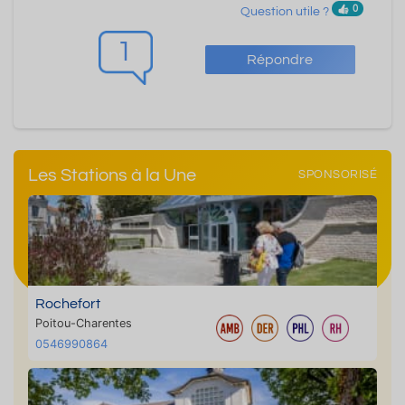
0
Question utile ?
1
Répondre
Les Stations à la Une
SPONSORISÉ
Rochefort
Poitou-Charentes
0546990864