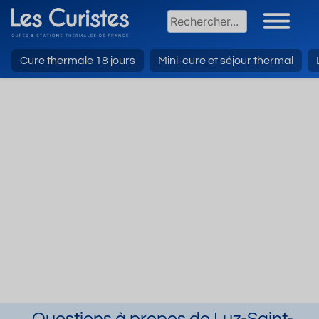
Cure thermale 18 jours
Mini-cure et séjour thermal