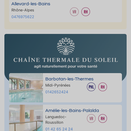
Allevard-les-Bains
Rhône-Alpes
0476975622
Barbotan-les-Thermes
Midi-Pyrénées
0142652424
Amélie-les-Bains-Palalda
Languedoc-
Roussillon
01 42 65 24 24