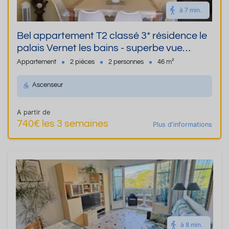
à 7 min.
Bel appartement T2 classé 3* résidence le
palais Vernet les bains - superbe vue
panoramique sur le canigou
Appartement
2 pièces
2 personnes
46 m²
Ascenseur
A partir de
740€ les 3 semaines
Plus d'informations
à 8 min.