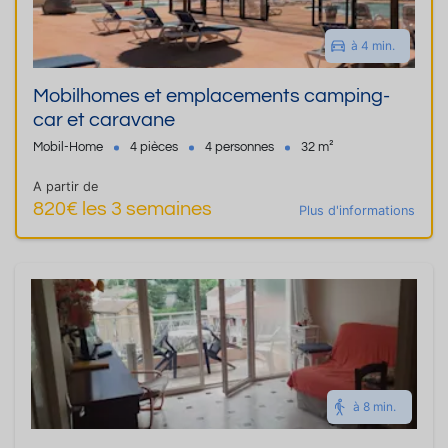
à 4 min.
Mobilhomes et emplacements camping-
car et caravane
Mobil-Home
4 pièces
4 personnes
32 m²
A partir de
820€ les 3 semaines
Plus d'informations
à 8 min.