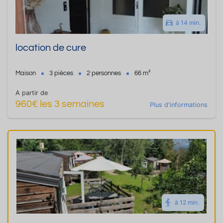
à 14 min.
location de cure
Maison
3 pièces
2 personnes
66 m²
A partir de
960€ les 3 semaines
Plus d'informations
à 12 min.