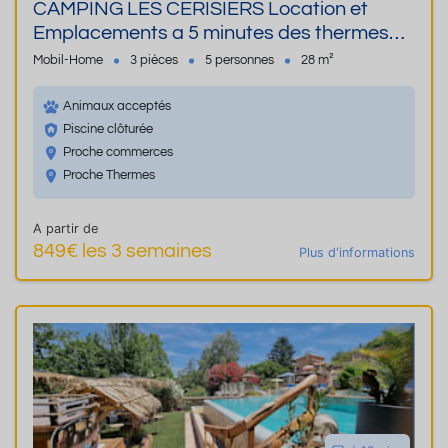
CAMPING LES CERISIERS Location et
Emplacements a 5 minutes des thermes
de Vernet les Bains
Mobil-Home
3 pièces
5 personnes
28 m²
Animaux acceptés
Piscine clôturée
Proche commerces
Proche Thermes
A partir de
849€ les 3 semaines
Plus d'informations