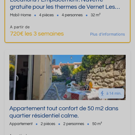
gratuite pour les thermes de Vernet Les
Bains
Mobil-Home
4 pièces
4 personnes
32 m²
A partir de
720€ les 3 semaines
Plus d'informations
à 14 min.
Appartement tout confort de 50 m2 dans
quartier résidentiel calme.
Appartement
2 pièces
2 personnes
50 m²