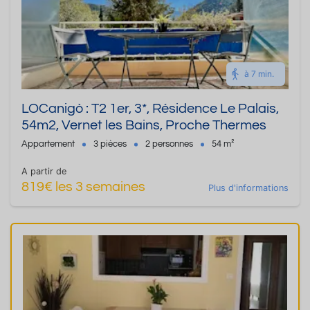
à 7 min.
LOCanigò : T2 1er, 3*, Résidence Le Palais,
54m2, Vernet les Bains, Proche Thermes
Appartement
3 pièces
2 personnes
54 m²
A partir de
819€ les 3 semaines
Plus d'informations