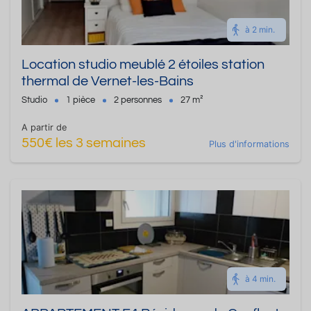
à 2 min.
Location studio meublé 2 étoiles station
thermal de Vernet-les-Bains
Studio
1 pièce
2 personnes
27 m²
A partir de
550€ les 3 semaines
Plus d'informations
à 4 min.