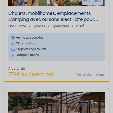
à 12 min.
Chalets, mobilhomes, emplacements
Camping avec ou sans électricité pour
tentes, caravanes et camping car
Mobil-Home
3 pièces
5 personnes
25 m²
Animaux acceptés
Climatisation
Draps et linge fournis
Rampe d'accès
A partir de
774€ les 3 semaines
Plus d'informations