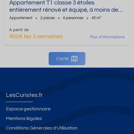
Appartement T1 classe 3 étoiles
entièrement rénové et équipé, à moins de
10 minutes à pied du centre thermal.
Appartement
2 pièces
4 personnes
45 m²
A partir de
900€ les 3 semaines
Plus d'informations
Carte
LesCuristes.fr
Espace gestionnaire
Mentions légales
Conditions Générales d'Utilisation