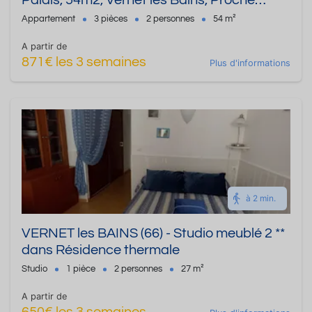
Palais, 54m2, Vernet les Bains, Proche
Thermes
Appartement
3 pièces
2 personnes
54 m²
A partir de
871€ les 3 semaines
Plus d'informations
à 2 min.
VERNET les BAINS (66) - Studio meublé 2 **
dans Résidence thermale
Studio
1 pièce
2 personnes
27 m²
A partir de