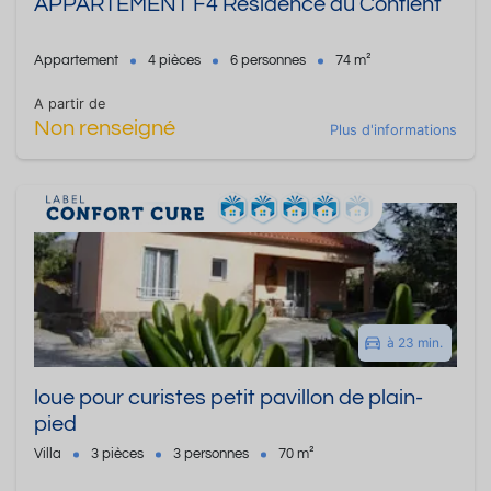
APPARTEMENT F4 Résidence du Conflent
Appartement
4 pièces
6 personnes
74 m²
A partir de
Non renseigné
Plus d'informations
à 23 min.
loue pour curistes petit pavillon de plain-
pied
Villa
3 pièces
3 personnes
70 m²