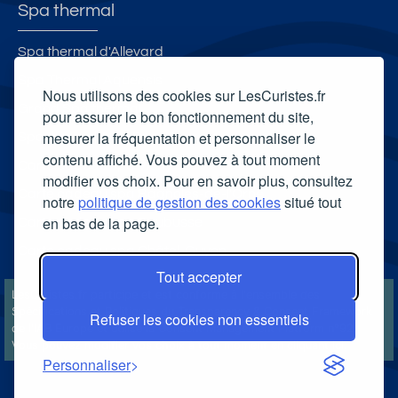
Spa thermal
Spa thermal d'Allevard
Spa Thermal Aquensis
Nous utilisons des cookies sur LesCuristes.fr
Grand Spa thermal
pour assurer le bon fonctionnement du site,
mesurer la fréquentation et personnaliser le
Spa thermal Aiga Resort
contenu affiché. Vous pouvez à tout moment
Carte cadeau spa Vichy
modifier vos choix. Pour en savoir plus, consultez
Carte cadeau spa Bagnoles-de-l'Orne
notre
politique de gestion des cookies
situé tout
en bas de la page.
Carte cadeau spa Saubusse
Carte cadeau spa Châtel-Guyon
Tout accepter
LesCuristes.fr participe et est conforme à l'ensemble des
Spécifications et Politiques du Transparency & Consent Framework
Refuser les cookies non essentiels
de l'IAB Europe et utilise la Consent Management Platform n°92.
Vous pouvez modifier vos choix à tout moment en
cliquant ici
.
Personnaliser