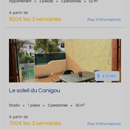
Appartement
3 pièces
3 personnes
52 m²
A partir de
800€ les 3 semaines
Plus d'informations
à 12 min.
Le soleil du Canigou
Studio
1 pièce
2 personnes
32 m²
A partir de
700€ les 3 semaines
Plus d'informations