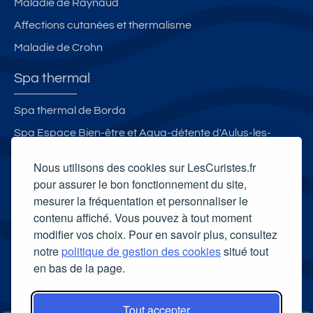
Maladie de Raynaud
Affections cutanées et thermalisme
Maladie de Crohn
Spa thermal
Spa thermal de Borda
Spa Espace Bien-être et Aqua-détente d'Aulus-les-
Bains
Nous utilisons des cookies sur LesCuristes.fr
Spa thermal de Nancy
pour assurer le bon fonctionnement du site,
mesurer la fréquentation et personnaliser le
Spa thermal des Thermes de Saubusse
contenu affiché. Vous pouvez à tout moment
Carte cadeau spa Vichy
modifier vos choix. Pour en savoir plus, consultez
Carte cadeau spa Bagnoles-de-l'Orne
notre
politique de gestion des cookies
situé tout
en bas de la page.
Carte cadeau spa Saubusse
Carte cadeau spa Châtel-Guyon
Tout accepter