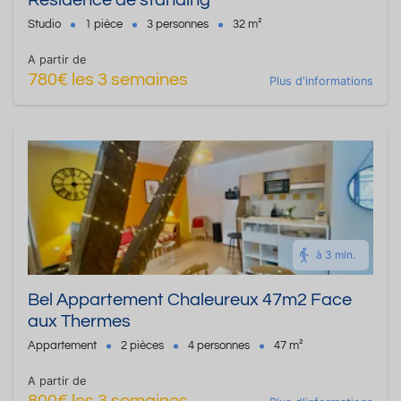
Résidence de standing
Studio
1 pièce
3 personnes
32 m²
A partir de
780€ les 3 semaines
Plus d'informations
à 3 min.
Bel Appartement Chaleureux 47m2 Face
aux Thermes
Appartement
2 pièces
4 personnes
47 m²
A partir de