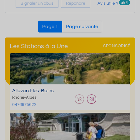
0
Signaler un abus
Répondre
Avis utile ?
Page 1
Page suivante
Les Stations à la Une
SPONSORISÉ
Allevard-les-Bains
Rhône-Alpes
0476975622