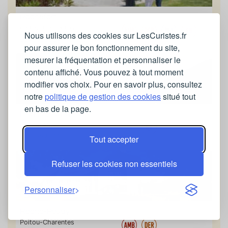
Rochefort
Poitou-Charentes
Nous utilisons des cookies sur LesCuristes.fr
0546990864
pour assurer le bon fonctionnement du site,
mesurer la fréquentation et personnaliser le
contenu affiché. Vous pouvez à tout moment
modifier vos choix. Pour en savoir plus, consultez
notre
politique de gestion des cookies
situé tout
en bas de la page.
Brides-les-Bains
Rhône-Alpes
0479552344
Tout accepter
Refuser les cookies non essentiels
Personnaliser
Roche-Posay
Poitou-Charentes