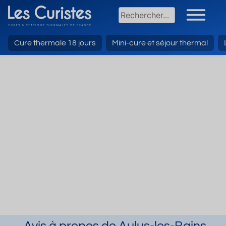
Cure thermale 18 jours
Mini-cure et séjour thermal