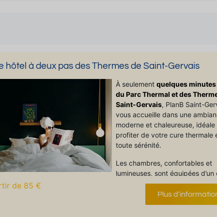
e hôtel à deux pas des Thermes de Saint-Gervais
À seulement
quelques minutes 
du Parc Thermal et des Therm
Saint-Gervais
, PlanB Saint-Ger
vous accueille dans une ambia
moderne et chaleureuse, idéale
profiter de votre cure thermale 
toute sérénité.
Les chambres, confortables et
lumineuses, sont équipées d’un
lit double (180x200 cm) ou de 
rtir de 85 €
lits simples, d’une salle de bain 
Plus d'informatio
d’une télévision à écran plat.