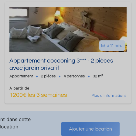
à 11 min.
Appartement cocooning 3*** - 2 pièces
avec jardin privatif
Appartement
2 pièces
4 personnes
32 m²
A partir de
1200€ les 3 semaines
Plus d'informations
ent dans cette
 location
Ajouter une location