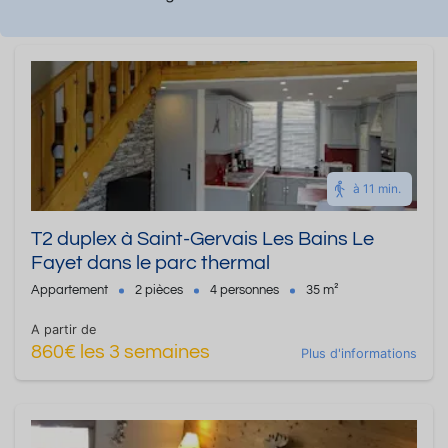
à 11 min.
T2 duplex à Saint-Gervais Les Bains Le
Fayet dans le parc thermal
Appartement
2 pièces
4 personnes
35 m²
A partir de
860€ les 3 semaines
Plus d'informations