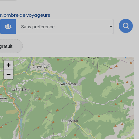
ant
e de
Nombre de voyageurs
 d’un
e SNCF
gratuit
ons
+
e et
uête
−
rvais