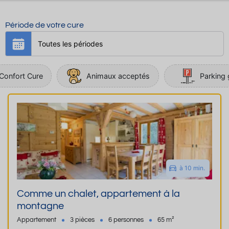
Sur place, profitez d’un
restaur
convivial, d’un bar, d’un espac
Période de votre cure
jeux et d'un bowling
, ainsi que
coin coworking et d’un local à
skis/vélos. L’hôtel se trouve à
proximité immédiate de la gar
et du téléphérique, parfait pour
Confort Cure
Animaux acceptés
Parking 
découvrir la station et les envir
sans voiture.
Un lieu de vie vivant,
confortabl
pratique pour les curistes
en q
de détente, de simplicité et de
moments de partage à Saint-Ge
Les Bains – Le Fayet.
à 10 min.
Comme un chalet, appartement à la
montagne
Appartement
3 pièces
6 personnes
65 m²