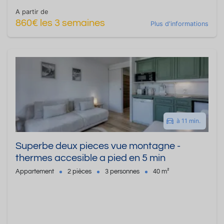
A partir de
860€ les 3 semaines
Plus d'informations
à 11 min.
Superbe deux pieces vue montagne -
thermes accesible a pied en 5 min
Appartement
2 pièces
3 personnes
40 m²