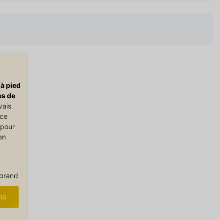
à pied
es de
vais
nce
 pour
en
 grand
deux
et
ns