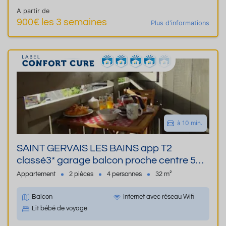
A partir de
900€ les 3 semaines
Plus d'informations
à 10 min.
SAINT GERVAIS LES BAINS app T2
classé3* garage balcon proche centre 5
minutes en voiture des thermes
Appartement
2 pièces
4 personnes
32 m²
Balcon
Internet avec réseau Wifi
Lit bébé de voyage