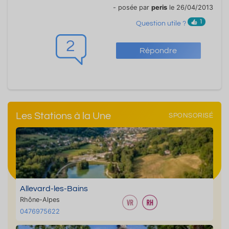
- posée par
peris
le 26/04/2013
1
Question utile ?
2
Répondre
Les Stations à la Une
SPONSORISÉ
Allevard-les-Bains
Rhône-Alpes
0476975622