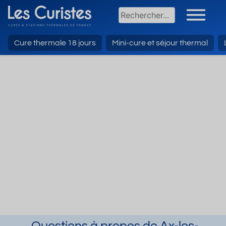
Cure thermale 18 jours
Mini-cure et séjour thermal