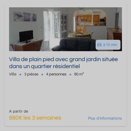
à 10 min.
Villa de plain pied avec grand jardin située
dans un quartier résidentiel
Villa
3 pièces
4 personnes
80 m²
A partir de
880€ les 3 semaines
Plus d'informations