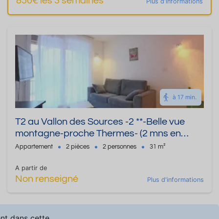
850€ les 3 semaines
Plus d'informations
à 17 min.
T2 au Vallon des Sources -2 **-Belle vue
montagne-proche Thermes- (2 mns en
voiture)-Capacité 4 personnes
Appartement
2 pièces
2 personnes
31 m²
A partir de
Non renseigné
Plus d'informations
ent dans cette