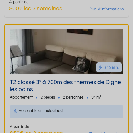
A partir de
800€ les 3 semaines
Plus d'informations
à 15 min.
T2 classé 3* à 700m des thermes de Digne
les bains
Appartement
2 pièces
2 personnes
34 m²
Accessible en fauteuil roulant
A partir de