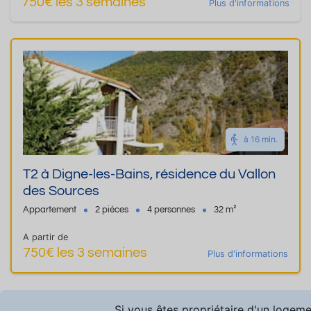
750€ les 3 semaines
Plus d'informations
à 16 min.
T2 à Digne-les-Bains, résidence du Vallon
des Sources
Appartement
2 pièces
4 personnes
32 m²
A partir de
750€ les 3 semaines
Plus d'informations
Si vous êtes propriétaire d'un logem