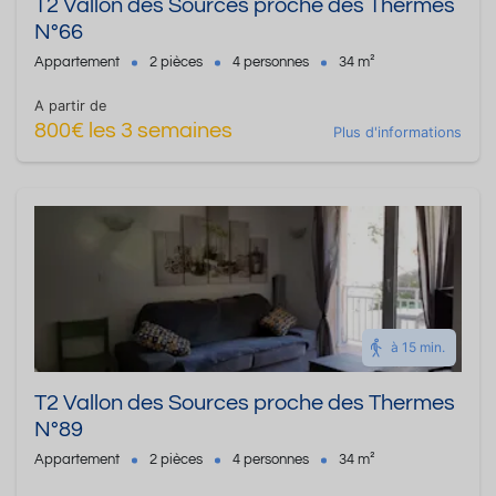
T2 Vallon des Sources proche des Thermes
N°66
Appartement
2 pièces
4 personnes
34 m²
A partir de
800€ les 3 semaines
Plus d'informations
à 15 min.
T2 Vallon des Sources proche des Thermes
N°89
Appartement
2 pièces
4 personnes
34 m²