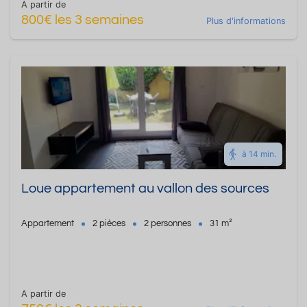
A partir de
800€ les 3 semaines
Plus d'informations
à 14 min.
Loue appartement au vallon des sources
Appartement
2 pièces
2 personnes
31 m²
A partir de