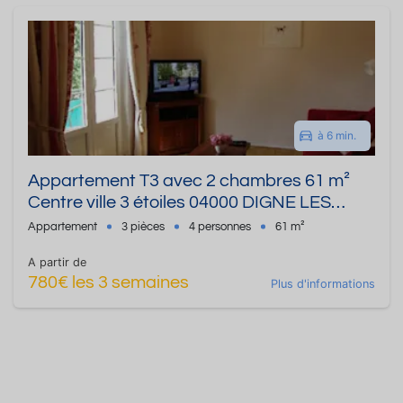
à 6 min.
Appartement T3 avec 2 chambres 61 m²
Centre ville 3 étoiles 04000 DIGNE LES
BAINS
Appartement
3 pièces
4 personnes
61 m²
A partir de
780€ les 3 semaines
Plus d'informations