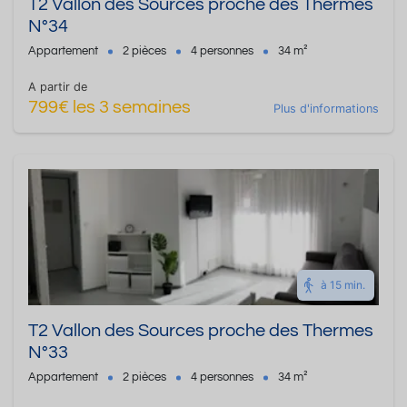
T2 Vallon des Sources proche des Thermes
N°34
Appartement
2 pièces
4 personnes
34 m²
A partir de
799€ les 3 semaines
Plus d'informations
à 15 min.
T2 Vallon des Sources proche des Thermes
N°33
Appartement
2 pièces
4 personnes
34 m²