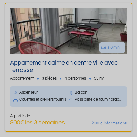
à 6 min.
Appartement calme en centre ville avec
terrasse
Appartement
3 pièces
4 personnes
53 m²
Ascenseur
Balcon
Couettes et oreillers fournis
Possibilité de fournir draps et le linge de maison
A partir de
800€ les 3 semaines
Plus d'informations