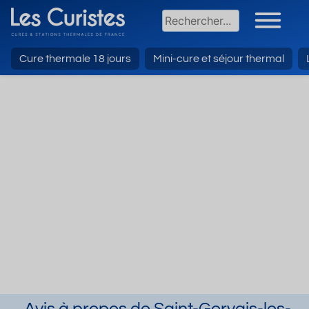
Cure thermale 18 jours
Mini-cure et séjour thermal