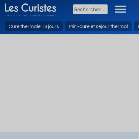
Cure thermale 18 jours
Mini-cure et séjour thermal