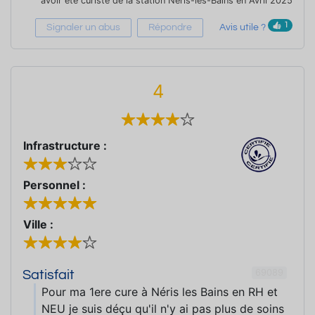
avoir été curiste de la station Néris-les-Bains en Avril 2025
1
Signaler un abus
Répondre
Avis utile ?
4
Infrastructure :
Personnel :
Ville :
69089
Satisfait
Pour ma 1ere cure à Néris les Bains en RH et
NEU je suis déçu qu'il n'y ai pas plus de soins