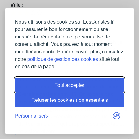
Ville :
Nous utilisons des cookies sur LesCuristes.fr
68180
station à rénover
pour assurer le bon fonctionnement du site,
Dans un bâtiment très vieillot, les soins
mesurer la fréquentation et personnaliser le
apportés sont néanmoins de qualité, mais je
contenu affiché. Vous pouvez à tout moment
n'ai pas du tout de point de comparaison,
modifier vos choix. Pour en savoir plus, consultez
cette cure étant la première. Le personnel est
notre
politique de gestion des cookies
situé tout
dans l'ensemble à l'écoute. Il manque de
en bas de la page.
cabines de change, de linge de toilette (les
deux serviettes sont vite trempées et on ne
Tout accepter
peut en ravoir le long du parcours de soins).
Certains casiers sont HS. On espère des
Refuser les cookies non essentiels
travaux nécessaires. La ville devait être très
jolie il y a longtemps! Reste un très joli théâtre,
Personnaliser
un musée gallo-romain intéressant, un office
du tourisme actif qui propose des spectacles
et visites divers.