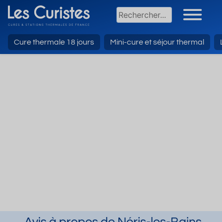
Cure thermale 18 jours
Mini-cure et séjour thermal