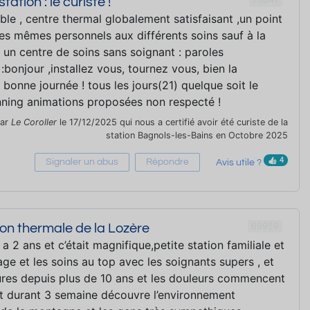
ation : le curiste !
ble , centre thermal globalement satisfaisant ,un point
 les mêmes personnels aux différents soins sauf à la
st un centre de soins sans soignant : paroles
:bonjour ,installez vous, tournez vous, bien la
 bonne journée ! tous les jours(21) quelque soit le
planning animations proposées non respecté !
par
Le Coroller
le 17/12/2025 qui nous a certifié avoir été curiste de la
station Bagnols-les-Bains en Octobre 2025
4
Signaler un abus
Répondre
Avis utile ?
69959
tion thermale de la Lozère
y a 2 ans et c’était magnifique,petite station familiale et
lage et les soins au top avec les soignants supers , et
ures depuis plus de 10 ans et les douleurs commencent
et durant 3 semaine découvre l’environnement