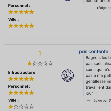
exceptionnel
Personnel :
rédigé p
Ville :
pas contente
1
Bagnols les ba
pas spécialis
soins qui m'
Infrastructure :
pas à ma path
gentillesse i
Personnel :
travaillent d
jour
Ville :
rédigé par
S