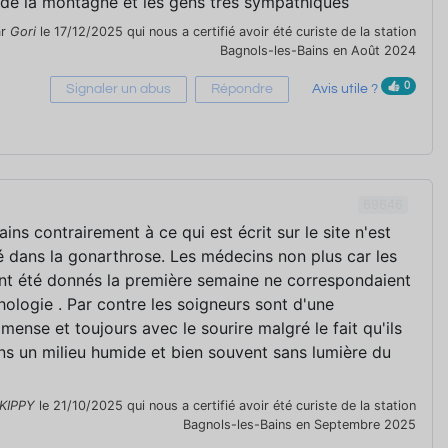
 de la montagne et les gens très sympathiques
ar
Gori
le 17/12/2025 qui nous a certifié avoir été curiste de la station
Bagnols-les-Bains en Août 2024
0
Signaler un abus
Répondre
Avis utile ?
69646
ins contrairement à ce qui est écrit sur le site n'est
é dans la gonarthrose. Les médecins non plus car les
ont été donnés la première semaine ne correspondaient
ologie . Par contre les soigneurs sont d'une
mmense et toujours avec le sourire malgré le fait qu'ils
ans un milieu humide et bien souvent sans lumière du
KIPPY
le 21/10/2025 qui nous a certifié avoir été curiste de la station
Bagnols-les-Bains en Septembre 2025