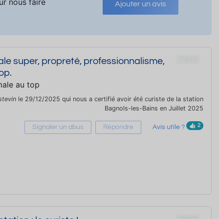
ur nous faire
Ajouter un avis
71625
le super, propreté, professionnalisme,
op.
male au top
stevin
le 29/12/2025 qui nous a certifié avoir été curiste de la station
Bagnols-les-Bains en Juillet 2025
2
Signaler un abus
Répondre
Avis utile ?
70847