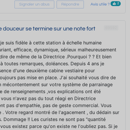
2
Signaler un abus
Répondre
Avis utile ?
69592
douceur se termine sur une note fort
je suis fidèle à cette station à échelle humaine
uriant, efficace, dynamique, sérieux malheureusement
 dire de même de la Directrice .Pourquoi ? ? Et bien
à toutes remarques, doléances. Depuis 4 ans je
sence d'une deuxième cabine vestiaire pour
oujours pas mise en place. J'ai souhaité vous dire de
n mécontentement sur votre système de parrainage
e de renseignements ,vos explications ont été
 vous n'avez pas du tout réagi en Directrice
ent pas d'empathie, pas de geste commercial. Vous
e . Votre regard montré de l'agacement , du dédain sur
. Dommage !! Les curistes ne sont pas "quantité
 vous existez parce qu'on existe ne l'oubliez pas. Si je