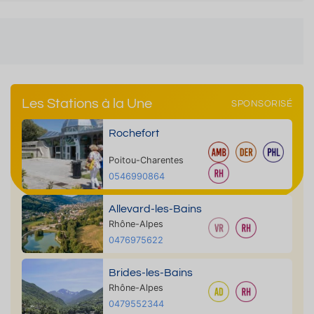
Les Stations à la Une
SPONSORISÉ
Rochefort
Poitou-Charentes
0546990864
Allevard-les-Bains
Rhône-Alpes
0476975622
Brides-les-Bains
Rhône-Alpes
0479552344