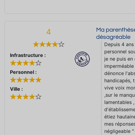
Ma parenthèse 
4
désagréable
Depuis 4 ans 
personnel so
Infrastructure :
je ne puis en
imperméable 
Personnel :
dénonce l'ab
handicapés, t
vive voix mo
Ville :
,sur le manqu
lamentables ,
d'établissem
étiez hautain
mes réponses
négligeable "