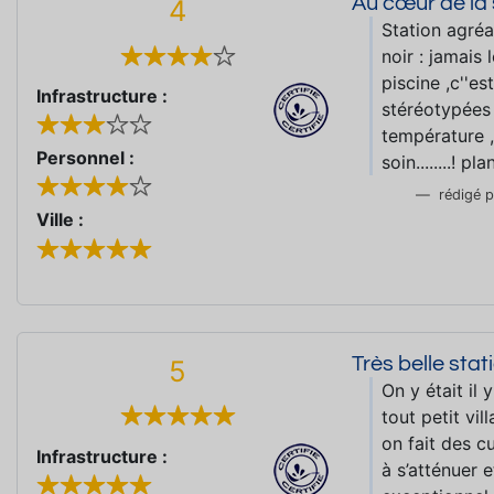
Au cœur de la st
4
Station agréa
noir : jamais
piscine ,c''e
Infrastructure :
stéréotypées 
température ,
Personnel :
soin........! 
rédigé 
Ville :
Très belle sta
5
On y était il 
tout petit vil
on fait des c
Infrastructure :
à s’atténuer 