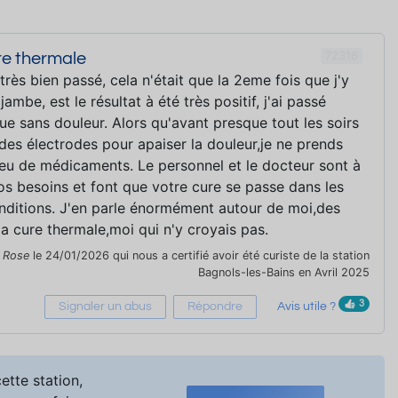
72316
re thermale
 très bien passé, cela n'était que la 2eme fois que j'y
ambe, est le résultat à été très positif, j'ai passé
ue sans douleur. Alors qu'avant presque tout les soirs
des électrodes pour apaiser la douleur,je ne prends
eu de médicaments. Le personnel et le docteur sont à
os besoins et font que votre cure se passe dans les
onditions. J'en parle énormément autour de moi,des
 la cure thermale,moi qui n'y croyais pas.
r
Rose
le 24/01/2026 qui nous a certifié avoir été curiste de la station
Bagnols-les-Bains en Avril 2025
3
Signaler un abus
Répondre
Avis utile ?
ette station,