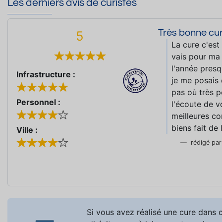
Les derniers avis de curistes
Très bonne cu
5
La cure c'est
vais pour ma j
l'année presq
Infrastructure :
je me posais 
pas où très p
Personnel :
l'écoute de v
meilleures c
biens fait de
Ville :
rédigé pa
Si vous avez réalisé une cure dans c