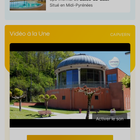
Situé en Midi-Pyrénées
Vidéo à la Une
CAPVERN
Activer le son