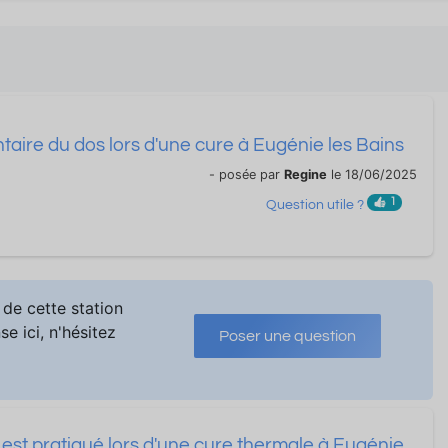
re du dos lors d'une cure à Eugénie les Bains
- posée par
Regine
le 18/06/2025
1
Question utile ?
de cette station
e ici, n'hésitez
Poser une question
 est pratiqué lors d'une cure thermale à Eugénie