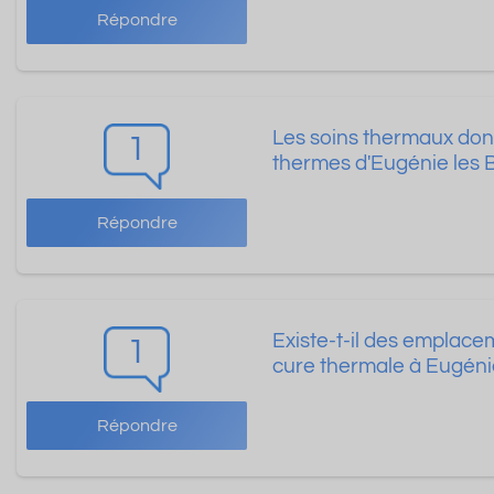
Répondre
Les soins thermaux don
1
thermes d'Eugénie les 
Répondre
Existe-t-il des emplacem
1
cure thermale à Eugénie
Répondre