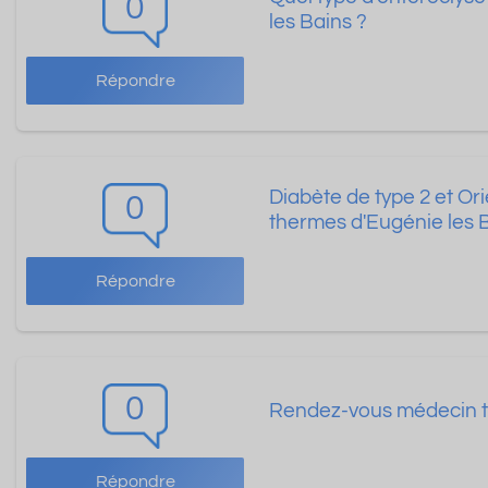
0
les Bains ?
Répondre
Diabète de type 2 et Or
0
thermes d'Eugénie les 
Répondre
0
Rendez-vous médecin t
Répondre