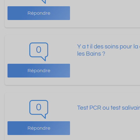
Répondre
Y a t il des soins pour 
0
les Bains ?
Répondre
0
Test PCR ou test saliva
Répondre