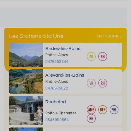
Les Stations à la Une
SPONSORISÉ
Brides-les-Bains
Rhône-Alpes
0479552344
Allevard-les-Bains
Rhône-Alpes
0476975622
Rochefort
Poitou-Charentes
0546990864