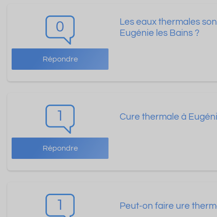
Les eaux thermales sont
0
Eugénie les Bains ?
Répondre
1
Cure thermale à Eugénie
Répondre
1
Peut-on faire ure therm