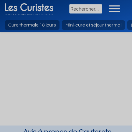
Cure thermale 18 jours
Mini-cure et séjour thermal