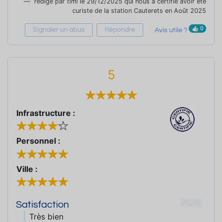
rédigé par
timi
le 29/12/2025 qui nous a certifié avoir été
curiste de la station Cauterets en Août 2025
0
Signaler un abus
Répondre
Avis utile ?
5
Infrastructure :
Personnel :
Ville :
71219
Satisfaction
Très bien