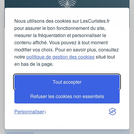
Nous utilisons des cookies sur LesCuristes.fr
pour assurer le bon fonctionnement du site,
La Preste - Prats-de-Mollo
mesurer la fréquentation et personnaliser le
Languedoc-
contenu affiché. Vous pouvez à tout moment
Roussillon
modifier vos choix. Pour en savoir plus, consultez
01 42 65 24 24
notre
politique de gestion des cookies
situé tout
en bas de la page.
Amélie-les-Bains-Palalda
Languedoc-
Roussillon
Tout accepter
01 42 65 24 24
Refuser les cookies non essentiels
Toutes les stations
Personnaliser
Les dernières actualités