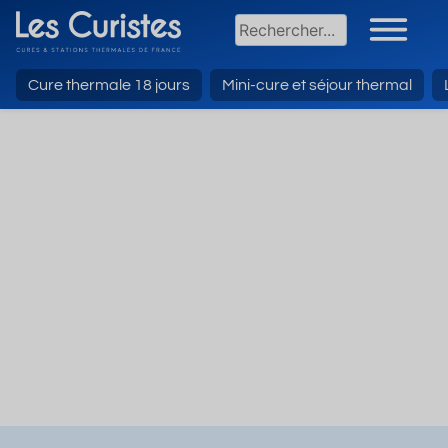
Cure thermale 18 jours
Mini-cure et séjour thermal