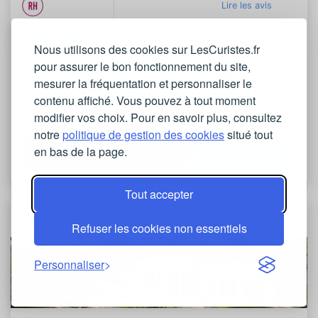
Lire les avis
Midi-Pyrénées
Nous utilisons des cookies sur LesCuristes.fr
pour assurer le bon fonctionnement du site,
mesurer la fréquentation et personnaliser le
contenu affiché. Vous pouvez à tout moment
Voir les locations
Voir les questions
modifier vos choix. Pour en savoir plus, consultez
notre
politique de gestion des cookies
situé tout
en bas de la page.
Plus d'informations
Tout accepter
Station thermale de Gréoux-les-Bains
Refuser les cookies non essentiels
Personnaliser