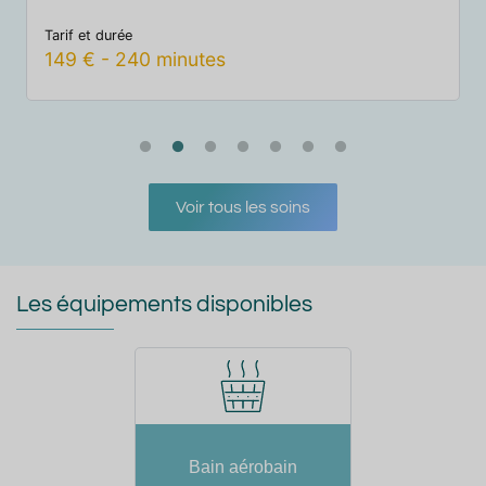
Tarif et durée
T
289
€
-
480
minutes
Voir tous les soins
Les équipements disponibles
Bain aérobain