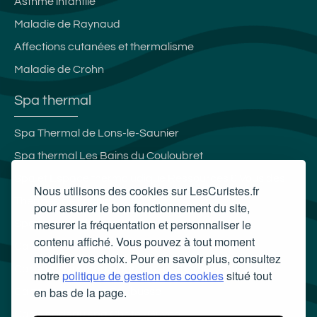
Asthme infantile
Maladie de Raynaud
Affections cutanées et thermalisme
Maladie de Crohn
Spa thermal
Spa Thermal de Lons-le-Saunier
Spa thermal Les Bains du Couloubret
Spa et Espace thermoludique Ressources & Vous des
Nous utilisons des cookies sur LesCuristes.fr
Thermes de Luchon
pour assurer le bon fonctionnement du site,
mesurer la fréquentation et personnaliser le
Spa thermal Therma Salina
contenu affiché. Vous pouvez à tout moment
Carte cadeau spa Vichy
modifier vos choix. Pour en savoir plus, consultez
Carte cadeau spa Bagnoles-de-l'Orne
notre
politique de gestion des cookies
situé tout
en bas de la page.
Carte cadeau spa Saubusse
Carte cadeau spa Châtel-Guyon