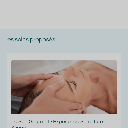
Les soins proposés
a Gourmet - Expérience Signature
Ma Source d'
e