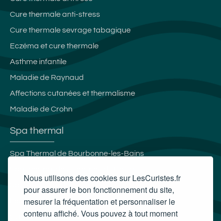
Cure thermale anti-stress
Cure thermale sevrage tabagique
Eczéma et cure thermale
Asthme infantile
Maladie de Raynaud
Affections cutanées et thermalisme
Maladie de Crohn
Spa thermal
Spa Thermal de Bourbonne-les-Bains
Spa thermal des Thermes du Boulou
Nous utilisons des cookies sur LesCuristes.fr
Spa Aqua Calida
pour assurer le bon fonctionnement du site,
mesurer la fréquentation et personnaliser le
Les Bains des Alpes - Spa Nuxe
contenu affiché. Vous pouvez à tout moment
Carte cadeau spa Vichy