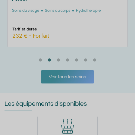
Soins du visage
 visage
Soins du corps
Hydrothérapie
 durée
Tarif et durée
€
-
Forfait
349
€
-
24
Voir tous les soins
Les équipements disponibles