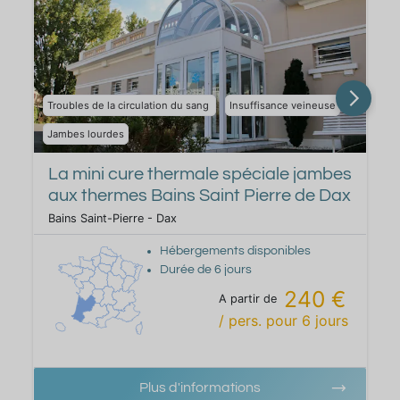
Troubles de la circulation du sang
Insuffisance veineuse
Jambes lourdes
La mini cure thermale spéciale jambes
aux thermes Bains Saint Pierre de Dax
Bains Saint-Pierre - Dax
Hébergements disponibles
Durée de
6
jours
240 €
A partir de
/ pers.
pour
6
jours
Plus d'informations