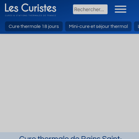
Cure thermale 18 jours
Mini-cure et séjour thermal