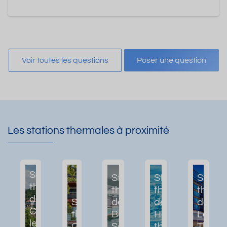
Voir toutes les questions
Poser une question
Les stations thermales à proximité
Station
Station
Station
Statio
thermale
thermale
thermale
therm
de
Station
de Dax -
de Dax -
de Dax
Cambo-
thermale de
Bains
Hôpital
Les
les-
Casteljaloux
Sarrailh
thermal
Therm