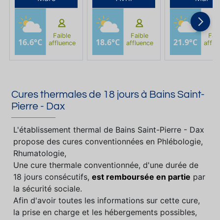
Faible
Faible
Faib
16.6°C
18.6°C
21.9°C
affluence
affluence
afflu
Cures thermales de 18 jours à Bains Saint-
Pierre - Dax
L'établissement thermal de Bains Saint-Pierre - Dax
propose des cures conventionnées en Phlébologie,
Rhumatologie,
Une cure thermale conventionnée, d'une durée de
18 jours consécutifs,
est remboursée en partie
par
la sécurité sociale.
Afin d'avoir toutes les informations sur cette cure,
la prise en charge et les hébergements possibles,