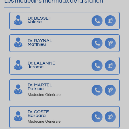
Les médecins thermaux de la station
s,
d
h
or
e
p
u
e
d
ur
a
c
r
a
et
Dr. BESSET
Valerie
rk
e
m
D
s
in
nt
e
a
a
g
re
s
x
n
Dr. RAYNAL
et
Matthieu
vil
s
te
le
a
rr
ni
Dr. LALANNE
a
m
Jerome
s
a
s
u
Dr. MARTEL
e
x,
Patricia
p
2
Médecine Générale
ri
p
v
er
Dr. COSTE
a
s.,
Barbara
ti
c
Médecine Générale
v
e