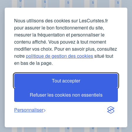
e
s
s
s
s
s
l
l
l
l
l
o
o
o
o
Nous utilisons des cookies sur LesCuristes.fr
o
c
c
c
c
pour assurer le bon fonctionnement du site,
c
a
a
a
a
mesurer la fréquentation et personnaliser le
a
t
t
t
t
contenu affiché. Vous pouvez à tout moment
t
i
i
i
i
modifier vos choix. Pour en savoir plus, consultez
i
o
o
o
o
notre
politique de gestion des cookies
situé tout
o
n
n
n
n
en bas de la page.
n
s
s
s
s
s
Tout accepter
V
V
V
V
Refuser les cookies non essentiels
V
o
o
o
o
o
i
i
i
i
Personnaliser
i
r
r
r
r
r
l
l
l
l
l
e
e
e
e