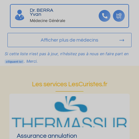
e
nt
Dr. BERRA
re
Yvan
Médecine Générale
vil
le
Afficher plus de médecins
Si cette liste n'est pas à jour, n'hésitez pas à nous en faire part en
. Merci.
cliquant ici
Les services LesCuristes.fr
Assurance annulation