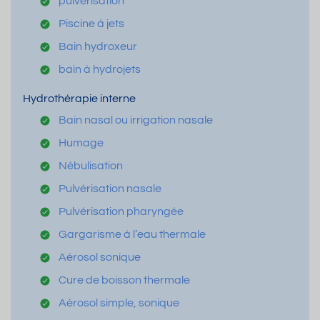
pulvérisation
Piscine à jets
Bain hydroxeur
bain à hydrojets
Hydrothérapie interne
Bain nasal ou irrigation nasale
Humage
Nébulisation
Pulvérisation nasale
Pulvérisation pharyngée
Gargarisme à l’eau thermale
Aérosol sonique
Cure de boisson thermale
Aérosol simple, sonique