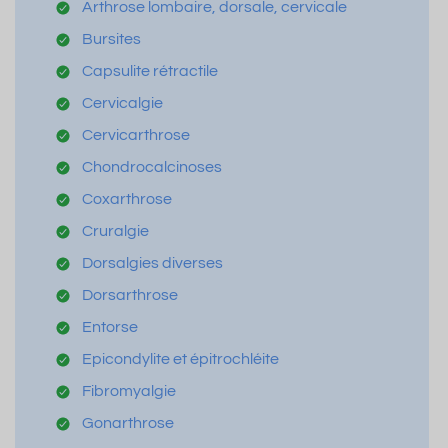
Arthrose lombaire, dorsale, cervicale
Bursites
Capsulite rétractile
Cervicalgie
Cervicarthrose
Chondrocalcinoses
Coxarthrose
Cruralgie
Dorsalgies diverses
Dorsarthrose
Entorse
Epicondylite et épitrochléite
Fibromyalgie
Gonarthrose