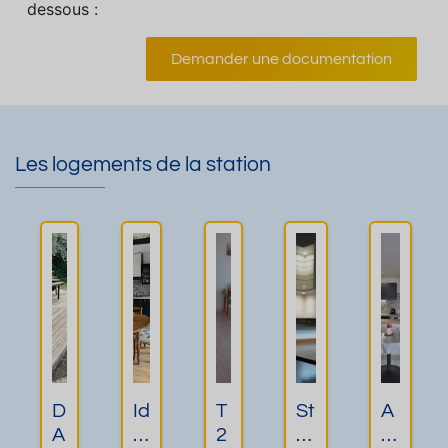
dessous :
Demander une documentation
Les logements de la station
D
Id
T
St
A
A
é
2
u
P