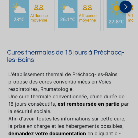
Affluence
Affluence
Afflu
23°C
26.1°C
moyenne
moyenne
moye
27.8°C
Cures thermales de 18 jours à Préchacq-
les-Bains
L'établissement thermal de Préchacq-les-Bains
propose des cures conventionnées en Voies
respiratoires, Rhumatologie,
Une cure thermale conventionnée, d'une durée de
18 jours consécutifs,
est remboursée en partie
par
la sécurité sociale.
Afin d'avoir toutes les informations sur cette cure,
la prise en charge et les hébergements possibles,
demandez votre documentation
en cliquant ci-