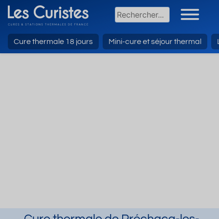
Cure thermale 18 jours
Mini-cure et séjour thermal