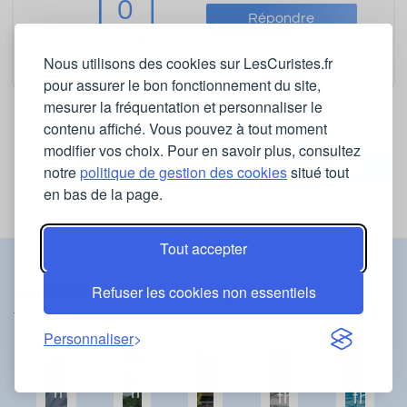
0
Répondre
Nous utilisons des cookies sur LesCuristes.fr
pour assurer le bon fonctionnement du site,
mesurer la fréquentation et personnaliser le
contenu affiché. Vous pouvez à tout moment
modifier vos choix. Pour en savoir plus, consultez
Voir toutes les questions
Poser une question
notre
politique de gestion des cookies
situé tout
en bas de la page.
Tout accepter
Refuser les cookies non essentiels
Les stations thermales à proximité
Personnaliser
Station
Station
Station
Statio
thermale
thermale
thermale
therma