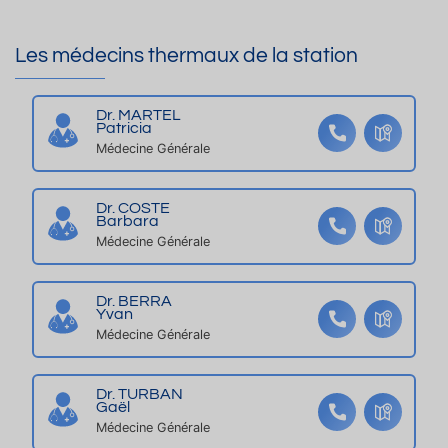
e
v
P
t
e
E
Les médecins thermaux de la station
lu
c
R
m
b
E
in
al
Q
Dr. MARTEL
Patricia
e
c
UI
Médecine Générale
u
o
P
x
n
E
Dr. COSTE
+
-
Barbara
p
C
Médecine Générale
ar
LI
ki
M
Dr. BERRA
n
A
Yvan
g
TI
Médecine Générale
S
E
Dr. TURBAN
Gaël
Médecine Générale