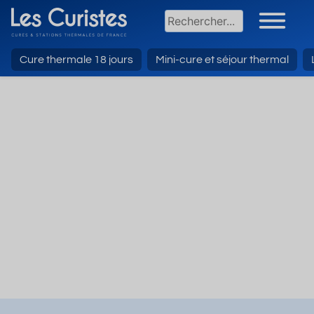
Cure thermale 18 jours
Mini-cure et séjour thermal