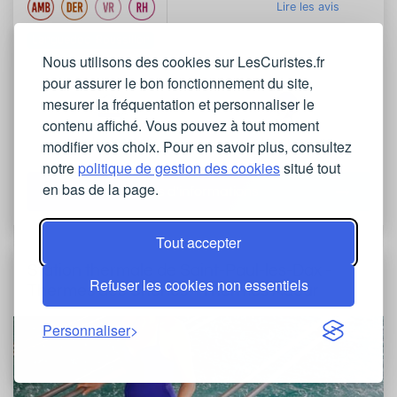
Lire les avis
Languedoc-Roussillon
Nous utilisons des cookies sur LesCuristes.fr
pour assurer le bon fonctionnement du site,
mesurer la fréquentation et personnaliser le
contenu affiché. Vous pouvez à tout moment
Voir les locations
Voir les questions
modifier vos choix. Pour en savoir plus, consultez
notre
politique de gestion des cookies
situé tout
en bas de la page.
Plus d'informations
Tout accepter
Station thermale de Saint-Paul-les-Dax -
Refuser les cookies non essentiels
Thermes des Chênes - Thermes Adour
Personnaliser