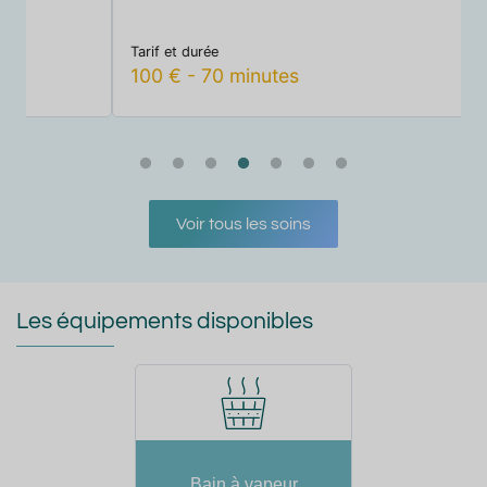
Tarif et durée
T
100
€
-
70
minutes
Voir tous les soins
Les équipements disponibles
Bain à vapeur