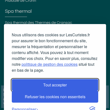
Maladie de Crohn
Spa thermal
Spa thermal des Thermes de Cransac
Spa thermal Luzéa
Nous utilisons des cookies sur LesCuristes.fr
Spa thermal Sensoria Rio
pour assurer le bon fonctionnement du site,
mesurer la fréquentation et personnaliser le
Spa Thermal Roquebillière Thermal
contenu affiché. Vous pouvez à tout moment
Carte cadeau spa Vichy
modifier vos choix. Pour en savoir plus, consultez
Carte cadeau spa Bagnoles-de-l'Orne
notre
politique de gestion des cookies
situé tout
en bas de la page.
Carte cadeau spa Saubusse
Carte cadeau spa Châtel-Guyon
Tout accepter
LesCuristes.fr participe et est conforme à l'ensemble des
Spécifications et Politiques du Transparency & Consent Framework
Refuser les cookies non essentiels
de l'IAB Europe et utilise la Consent Management Platform n°92.
Vous pouvez modifier vos choix à tout moment en
cliquant ici
.
Personnaliser