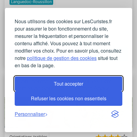
Languedoc-Roussillon
Nous utilisons des cookies sur LesCuristes.fr
pour assurer le bon fonctionnement du site,
mesurer la fréquentation et personnaliser le
Voir les locations
Voir les questions
contenu affiché. Vous pouvez à tout moment
modifier vos choix. Pour en savoir plus, consultez
Plus d'informations
notre
politique de gestion des cookies
situé tout
en bas de la page.
Station thermale de Saint-Paul-les-Dax -
Tout accepter
Thermes de Sourcéo - Thermes Adour
Refuser les cookies non essentiels
Personnaliser
Orientations traitées