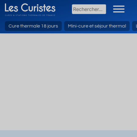
Cure thermale 18 jours
Mini-cure et séjour thermal