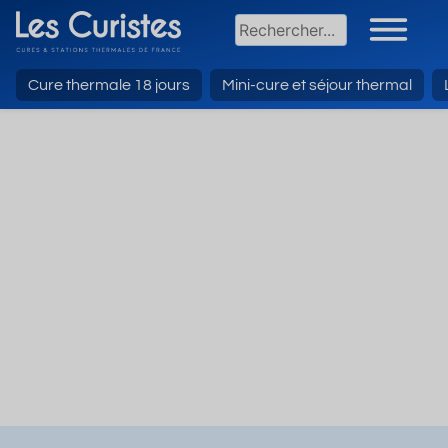
Cure thermale 18 jours
Mini-cure et séjour thermal