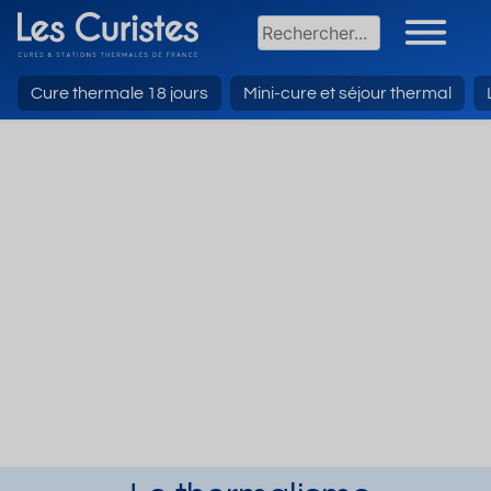
Cure thermale 18 jours
Mini-cure et séjour thermal