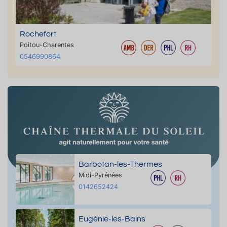
Rochefort
Poitou-Charentes
0546990864
Barbotan-les-Thermes
Midi-Pyrénées
0142652424
Eugénie-les-Bains