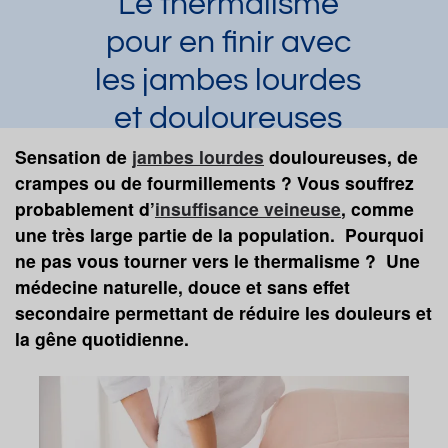
Le thermalisme
pour en finir avec
les jambes lourdes
et douloureuses
Laura Dupuy
Sensation de
Article publié par
jambes lourdes
douloureuses, de
le 10/06/2025
crampes ou de fourmillements ? Vous souffrez
Jambes lourdes
Oedèmes
probablement d’
insuffisance veineuse
, comme
Thrombose veineuse
Varices
une très large partie de la population. Pourquoi
Insuffisance veineuse
Sequelle de phlébite
ne pas vous tourner vers le thermalisme ? Une
Demander une documentation
médecine naturelle, douce et sans effet
secondaire permettant de réduire les douleurs et
la gêne quotidienne.