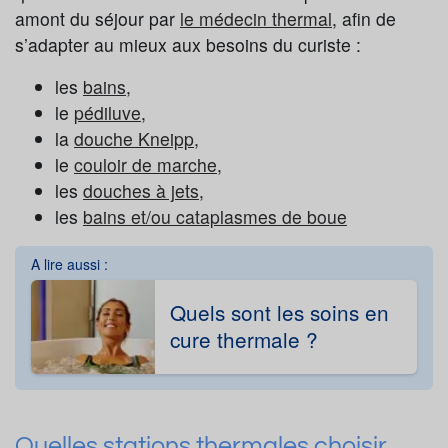
amont du séjour par
le médecin thermal
, afin de
s’adapter au mieux aux besoins du curiste :
les
bains
,
le
pédiluve
,
la
douche Kneipp
,
le
couloir de marche
,
les
douches à jets
,
les
bains et/ou cataplasmes de boue
A lire aussi :
Quels sont les soins en
cure thermale ?
Quelles stations thermales choisir