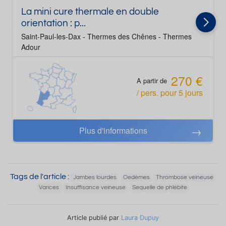
La mini cure thermale en double
orientation : p...
Saint-Paul-les-Dax - Thermes des Chênes - Thermes
Adour
270 €
A partir de
/ pers.
pour
5
jours
Plus d'informations
Tags de l'article :
Jambes lourdes
Oedèmes
Thrombose veineuse
Varices
Insuffisance veineuse
Sequelle de phlébite
Article publié par
Laura Dupuy