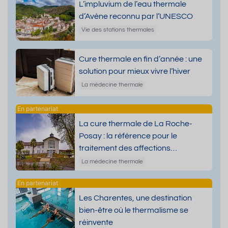
L’impluvium de l’eau thermale
d’Avène reconnu par l’UNESCO
Vie des stations thermales
Cure thermale en fin d’année : une
solution pour mieux vivre l’hiver
La médecine thermale
La cure thermale de La Roche-
Posay : la référence pour le
traitement des affections
dermatologiques
La médecine thermale
Les Charentes, une destination
bien-être où le thermalisme se
réinvente