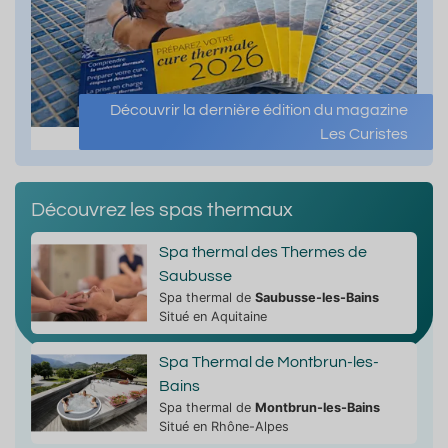
Découvrir la dernière édition du magazine
Les Curistes
Découvrez les spas thermaux
Spa thermal des Thermes de
Saubusse
Spa thermal de
Saubusse-les-Bains
Situé en Aquitaine
Spa Thermal de Montbrun-les-
Bains
Spa thermal de
Montbrun-les-Bains
Situé en Rhône-Alpes