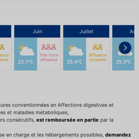
Juin
Juillet
Aoû
uence
Très forte
Affluence
enne
affluence
moyenne
23.1°C
25.4°C
25.3°C
ures conventionnées en Affections digestives et
res et maladies métaboliques,
rs consécutifs,
est remboursée en partie
par la
prise en charge et les hébergements possibles,
demandez