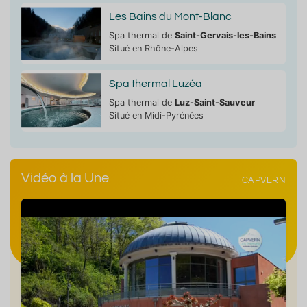
Les Bains du Mont-Blanc
Spa thermal de
Saint-Gervais-les-Bains
Situé en Rhône-Alpes
t
Septembre
Octobre
No
Spa thermal Luzéa
Spa thermal de
Luz-Saint-Sauveur
Situé en Midi-Pyrénées
Affluence
Très forte
Très forte
moyenne
affluence
affluence
16.6°C
10.5°
20.9°C
Vidéo à la Une
CAPVERN