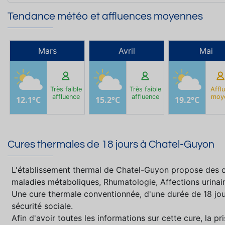
Tendance météo et affluences moyennes
Mars
Avril
Mai
Très faible
Très faible
Affl
affluence
affluence
moy
12.1°C
15.2°C
19.2°C
Cures thermales de 18 jours à Chatel-Guyon
L'établissement thermal de Chatel-Guyon propose des c
maladies métaboliques, Rhumatologie, Affections urinai
Une cure thermale conventionnée, d'une durée de 18 jou
sécurité sociale.
Afin d'avoir toutes les informations sur cette cure, la 