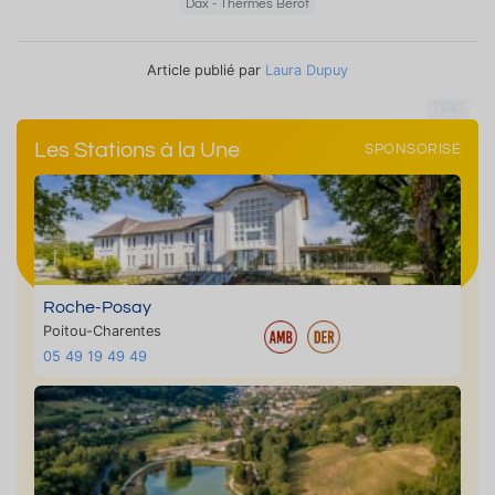
Dax - Thermes Bérot
Article publié par
Laura Dupuy
7941
Les Stations à la Une
SPONSORISÉ
Roche-Posay
Poitou-Charentes
05 49 19 49 49