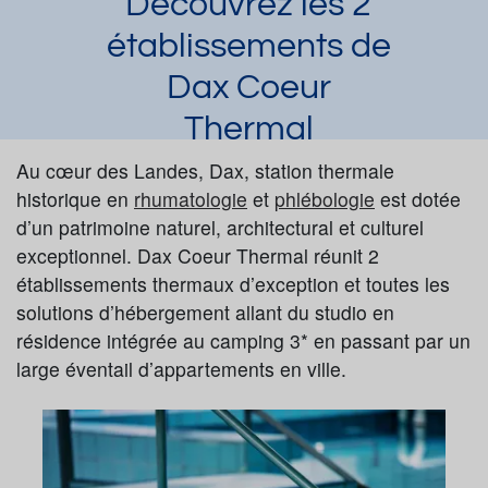
Découvrez les 2
établissements de
Dax Coeur
Thermal
Laura Dupuy
Au cœur des Landes, Dax, station thermale
Article publié par
le 02/01/2023
et mis à jour le 18/12/2025
historique en
rhumatologie
et
phlébologie
est dotée
d’un patrimoine naturel, architectural et culturel
Grand Dax
Dax - Les Thermes
exceptionnel. Dax Coeur Thermal réunit 2
Dax - Thermes Bérot
établissements thermaux d’exception et toutes les
Demander une documentation
solutions d’hébergement allant du studio en
résidence intégrée au camping 3* en passant par un
large éventail d’appartements en ville.