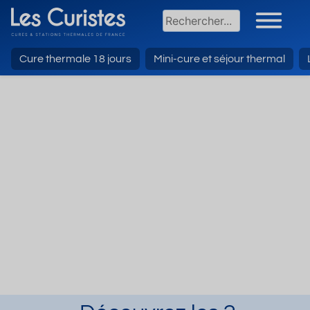
Cure thermale 18 jours
Mini-cure et séjour thermal