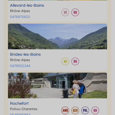
Allevard-les-Bains
Rhône-Alpes
0476975622
Brides-les-Bains
Rhône-Alpes
0479552344
Rochefort
Poitou-Charentes
0546990864